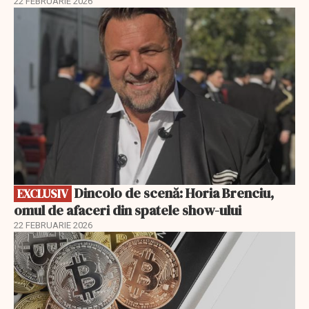
22 FEBRUARIE 2026
EXCLUSIV
Dincolo de scenă: Horia Brenciu,
EXCLUSIV
omul de afaceri din spatele show-ului
22 FEBRUARIE 2026