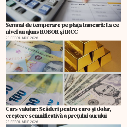
Semnal de temperare pe piața bancară: La ce
nivel au ajuns ROBOR şi IRCC
23 FEBRUARIE 2026
Curs valutar: Scăderi pentru euro și dolar,
creștere semnificativă a prețului aurului
23 FEBRUARIE 2026