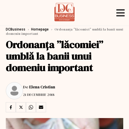
›
›
Ordonanța ”lăcomiei” umblă la banii unui
DCBusiness
Homepage
domeniu important
Ordonanța ”lăcomiei”
umblă la banii unui
domeniu important
De
Elena Cristian
21 DECEMBRIE 2018