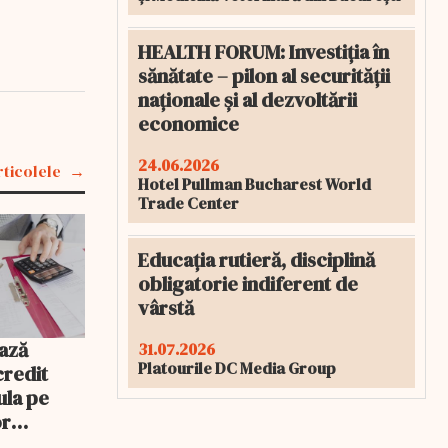
HEALTH FORUM: Investiția în
sănătate – pilon al securității
naționale și al dezvoltării
economice
24.06.2026
rticolele
Hotel Pullman Bucharest World
Trade Center
Educația rutieră, disciplină
obligatorie indiferent de
vârstă
ază
31.07.2026
Platourile DC Media Group
credit
ula pe
or
rebui să o