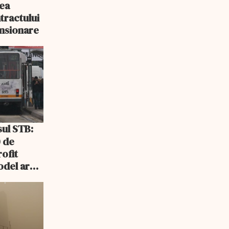
rea
tractului
nsionare
 de
rofit
odel ar
ris sau