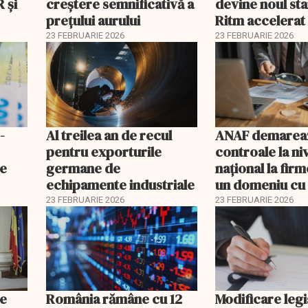
 şi
creștere semnificativă a
devine noul st
prețului aurului
Ritm accelerat
investiții în pan
23 FEBRUARIE 2026
23 FEBRUARIE 2026
baterii
-
Al treilea an de recul
ANAF demarea
pentru exporturile
controale la ni
ne
germane de
naţional la firm
echipamente industriale
un domeniu cu 
fiscal ridicat
23 FEBRUARIE 2026
23 FEBRUARIE 2026
le
România rămâne cu 12
Modificare legi