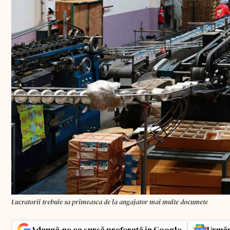
Lucratorii trebuie sa primeasca de la angajator mai multe documete
Adaugă-ne ca sursă preferată în Google
Urmăr