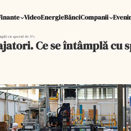
Finante
Video
Energie
Bănci
Companii
Eveni
âmplă cu sporul de 5%
ajatori. Ce se întâmplă cu 