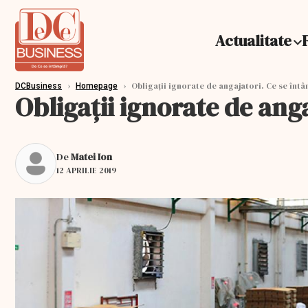
Actualitate
›
›
Obligații ignorate de angajatori. Ce se înt
DCBusiness
Homepage
Obligații ignorate de ang
De
Matei Ion
12 APRILIE 2019