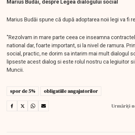
Marius Budăi, despre Legea dialogului social
Marius Budăi spune că după adoptarea noii legi va fi 
"Rezolvam in mare parte ceea ce inseamna contractele
national dar, foarte important, si la nivel de ramura. P
social, practic, ne dorim sa intarim mai mult dialogul s
lipseste acest dialog si este rolul nostru ca legiuitor 
Muncii.
spor de 5%
obligatiile angajatorilor
Urmăriți-n