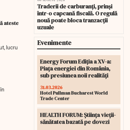
06 AUGUST 2026
Traderii de carburanți, prinși
într-o capcană fiscală. O regulă
nouă poate bloca tranzacții
ă ateste
uzuale
Evenimente
ut, lucru
Energy Forum Ediția a XV-a:
Piața energiei din România,
sub presiunea noii realități
31.03.2026
în
Hotel Pullman Bucharest World
Trade Center
HEALTH FORUM: Știința vieții-
sănătatea bazată pe dovezi