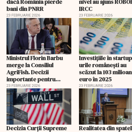
dacă România pierde
nivel au ajuns ROBOR
bani din PNRR
IRCC
23 FEBRUARIE 2026
23 FEBRUARIE 2026
Ministrul Florin Barbu
Investiţiile în startup
merge la Consiliul
urile româneşti au
AgriFish. Decizii
scăzut la 103 milioa
importante pentru
euro în 2025
fermierii români
23 FEBRUARIE 2026
23 FEBRUARIE 2026
Decizia Curții Supreme
Realitatea din spate