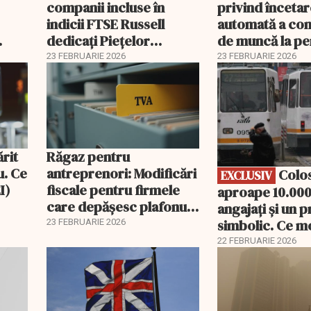
companii incluse în
privind înceta
indicii FTSE Russell
automată a con
dedicați Piețelor
de muncă la pe
2026
Emergente
23 FEBRUARIE 2026
23 FEBRUARIE 2026
EXCLUSIV
ărit
Răgaz pentru
u. Ce
antreprenori: Modificări
Colosul STB:
EXCLUSIV
I)
fiscale pentru firmele
aproape 10.000
care depășesc plafonul
angajați și un p
de TVA
simbolic. Ce m
23 FEBRUARIE 2026
putea urma: Pa
22 FEBRUARIE 2026
Berlin?