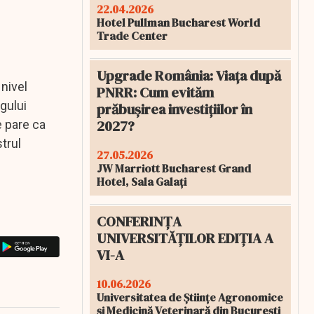
22.04.2026
Hotel Pullman Bucharest World
Trade Center
Upgrade România: Viața după
nivel
PNRR: Cum evităm
ogului
prăbușirea investițiilor în
2027?
e pare ca
trul
27.05.2026
JW Marriott Bucharest Grand
Hotel, Sala Galați
CONFERINȚA
UNIVERSITĂȚILOR EDIȚIA A
VI-A
10.06.2026
Universitatea de Științe Agronomice
și Medicină Veterinară din București