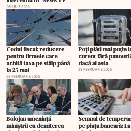
interviu la DC News TV
08 IUNIE 2026
Codul fiscal: reducere
Poți plăti mai puțin l
pentru firmele care
curent fără panouri
achită taxa pe stâlp până
dacă ai asta
la 25 mai
23 FEBRUARIE 2026
23 FEBRUARIE 2026
Bolojan amenință
Semnal de tempera
miniștrii cu demiterea
pe piața bancară: La