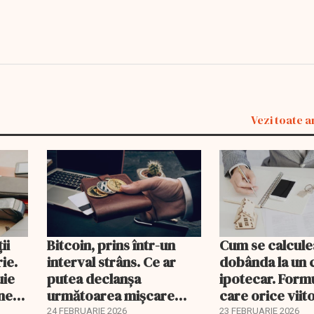
Vezi toate a
ii
Bitcoin, prins într-un
Cum se calcule
ie.
interval strâns. Ce ar
dobânda la un 
uie
putea declanșa
ipotecar. Form
ine
următoarea mișcare
care orice viit
majoră?
proprietar ar t
24 FEBRUARIE 2026
23 FEBRUARIE 2026