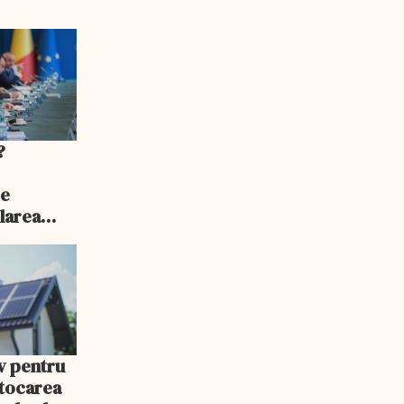
?
ce
larea
iv pentru
Stocarea