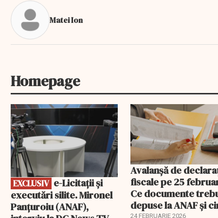
Matei Ion
Homepage
EXCLUSIV
Avalanșă de declaraț
fiscale pe 25 februar
e-Licitaţii şi
EXCLUSIV
Ce documente treb
executări silite. Mironel
depuse la ANAF și c
Panțuroiu (ANAF),
este vizat
24 FEBRUARIE 2026