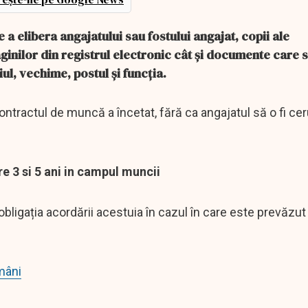
 a elibera angajatului sau fostului angajat, copii ale
inilor din registrul electronic cât și documente care s
ul, vechime, postul și funcția.
ntractul de muncă a încetat, fără ca angajatul să o fi cer
e 3 si 5 ani in campul muncii
ligația acordării acestuia în cazul în care este prevăzut 
omâni