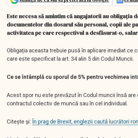
Este necesa să amintim că angajatorii au obligația de
documentelor din dosarul său personal, copii ale pag
activitatea pe care respectivul a desfăsurat-o, salari
Obligația aceasta trebuie pusă în aplicare imediat ce co
care este specificat la art. 34 alin 5 din Codul Muncii.
Ce se întâmplă cu sporul de 5% pentru vechimea intr
Acest spor nu este prevăzut în Codul muncii însă are ob
contractul colectiv de muncă sau în cel individual.
Citește și:
În prag de Brexit, englezii caută lucrători r