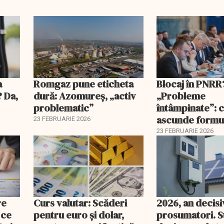
înțeleagă
a
Romgaz pune eticheta
Blocaj în PNRR
? Da,
dură: Azomureș, „activ
„Probleme
problematic”
întâmpinate”: 
ascunde formu
23 FEBRUARIE 2026
Guvernului
23 FEBRUARIE 2026
re
Curs valutar: Scăderi
2026, an decis
 ce
pentru euro și dolar,
prosumatori. 