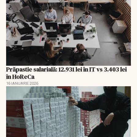
Prăpastie salarială: 12.931 lei în IT vs 3.403 lei
în HoReCa
16 IANUARIE 2026