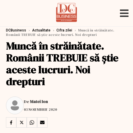
›
›
›
Muncă în străinătate.
DCBusiness
Actualitate
Cifra zilei
Românii TREBUIE să știe aceste lucruri. Noi drepturi
Muncă în străinătate.
Românii TREBUIE să știe
aceste lucruri. Noi
drepturi
De
Matei Ion
03 NOIEMBRIE 2020