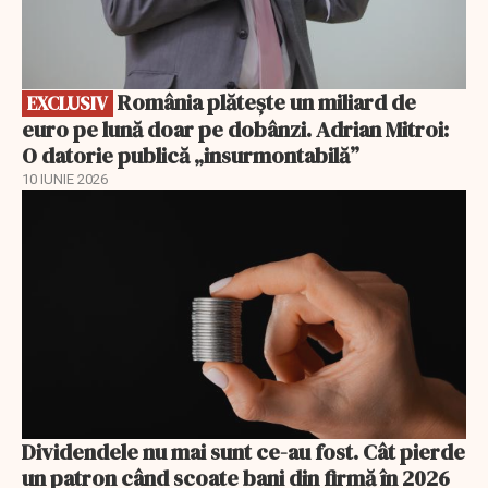
România plătește un miliard de
EXCLUSIV
euro pe lună doar pe dobânzi. Adrian Mitroi:
O datorie publică „insurmontabilă”
10 IUNIE 2026
Dividendele nu mai sunt ce-au fost. Cât pierde
un patron când scoate bani din firmă în 2026