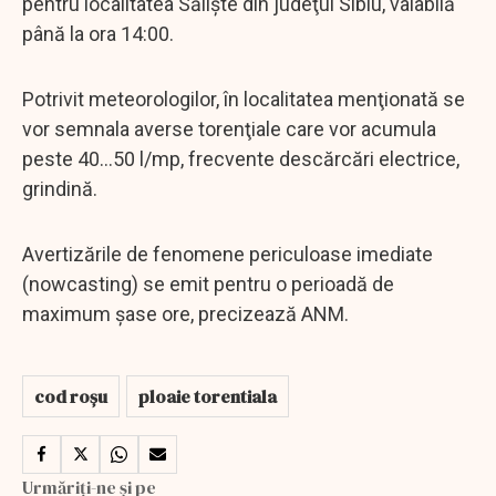
pentru localitatea Sălişte din judeţul Sibiu, valabilă
până la ora 14:00.
Potrivit meteorologilor, în localitatea menţionată se
vor semnala averse torenţiale care vor acumula
peste 40...50 l/mp, frecvente descărcări electrice,
grindină.
Avertizările de fenomene periculoase imediate
(nowcasting) se emit pentru o perioadă de
maximum şase ore, precizează ANM.
cod roșu
ploaie torentiala
Urmăriți-ne și pe