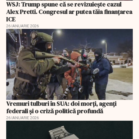
WSJ: Trump spune că se revizuiește cazul
Alex Pretti. Congresul ar putea tăia finanțarea
ICE
26 IANUARIE 2026
Vremuri tulburi în SUA: doi morți, agenți
federali și o criză politică profundă
26 IANUARIE 2026