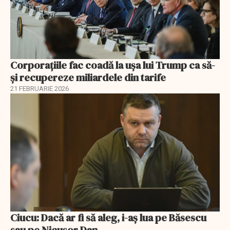
Corporațiile fac coadă la ușa lui Trump ca să-
și recupereze miliardele din tarife
21 FEBRUARIE 2026
Ciucu: Dacă ar fi să aleg, i-aș lua pe Băsescu
sau pe Nicușor Dan