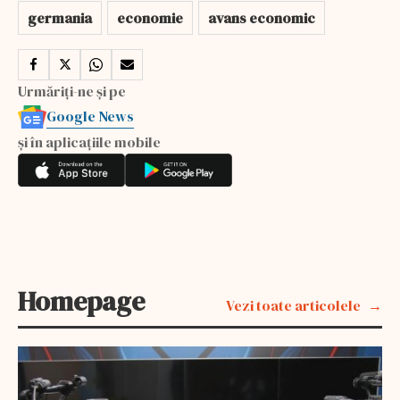
germania
economie
avans economic
Urmăriți-ne și pe
Google News
și în aplicațiile mobile
Homepage
Vezi toate articolele
EXCLUSIV