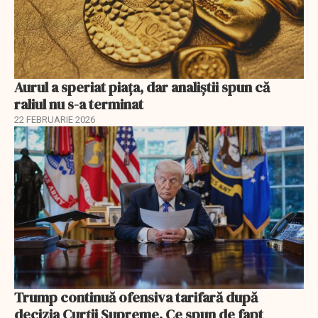
Aurul a speriat piața, dar analiștii spun că
raliul nu s-a terminat
22 FEBRUARIE 2026
Trump continuă ofensiva tarifară după
decizia Curții Supreme. Ce spun de fapt