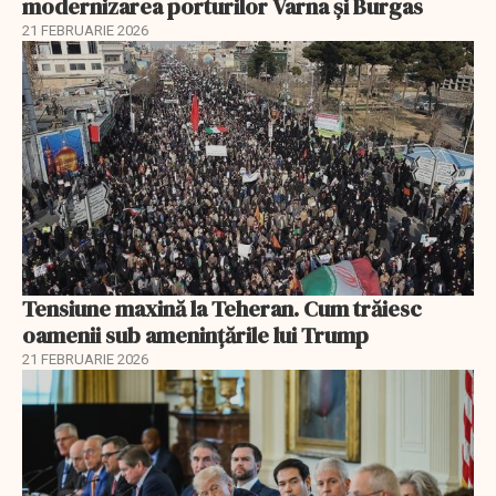
modernizarea porturilor Varna și Burgas
21 FEBRUARIE 2026
Tensiune maxină la Teheran. Cum trăiesc
oamenii sub amenințările lui Trump
21 FEBRUARIE 2026