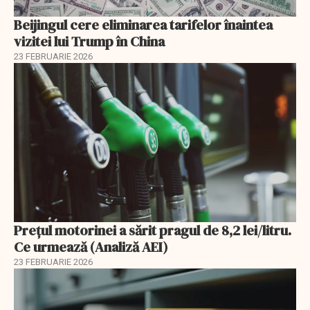
Beijingul cere eliminarea tarifelor înaintea
vizitei lui Trump în China
23 FEBRUARIE 2026
Prețul motorinei a sărit pragul de 8,2 lei/litru.
Ce urmează (Analiză AEI)
23 FEBRUARIE 2026