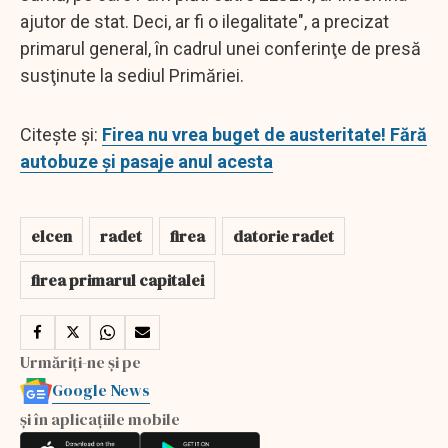
ajutor de stat. Deci, ar fi o ilegalitate", a precizat
primarul general, în cadrul unei conferinţe de presă
susţinute la sediul Primăriei.
Citește și:
Firea nu vrea buget de austeritate! Fără
autobuze și pasaje anul acesta
elcen
radet
firea
datorie radet
firea primarul capitalei
Urmăriți-ne și pe
Google News
și în aplicațiile mobile