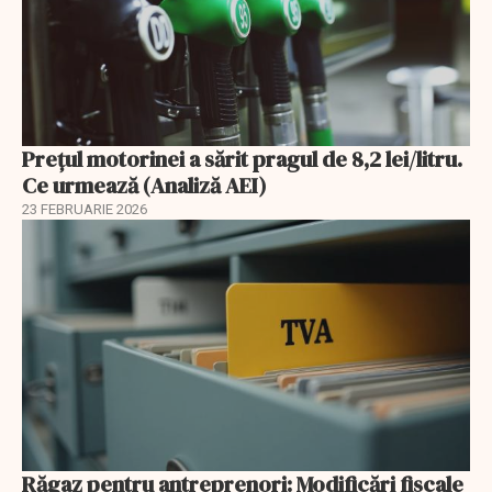
Prețul motorinei a sărit pragul de 8,2 lei/litru.
Ce urmează (Analiză AEI)
23 FEBRUARIE 2026
Răgaz pentru antreprenori: Modificări fiscale