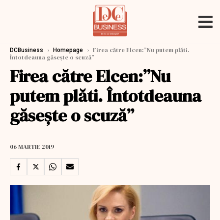
›
›
Firea către Elcen:”Nu putem plăti.
DCBusiness
Homepage
Întotdeauna găsește o scuză”
Firea către Elcen:”Nu
putem plăti. Întotdeauna
găsește o scuză”
06 MARTIE 2019