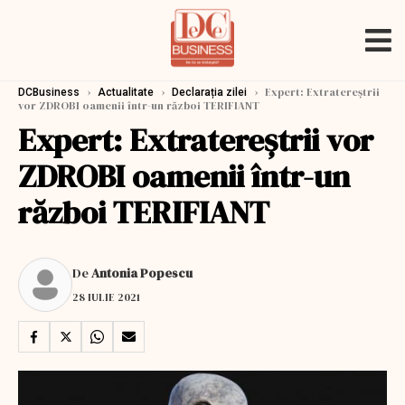
›
›
›
Expert: Extratereștrii
DCBusiness
Actualitate
Declarația zilei
vor ZDROBI oamenii într-un război TERIFIANT
Expert: Extratereștrii vor
ZDROBI oamenii într-un
război TERIFIANT
De
Antonia Popescu
28 IULIE 2021