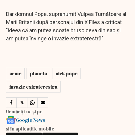
Dar domnul Pope, supranumit Vulpea Turnătoare al
Marii Britanii după personajul din X Files a criticat
"ideea că am putea scoate brusc ceva din sac și
am putea învinge o invazie extraterestră".
arme
planeta
nick pope
invazie extraterestra
Urmăriți-ne și pe
Google News
și în aplicațiile mobile