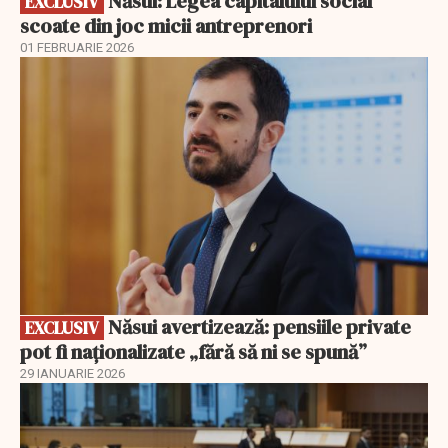
Năsui: Legea capitalului social
EXCLUSIV
scoate din joc micii antreprenori
01 FEBRUARIE 2026
EXCLUSIV
Năsui avertizează: pensiile private
EXCLUSIV
pot fi naționalizate „fără să ni se spună”
29 IANUARIE 2026