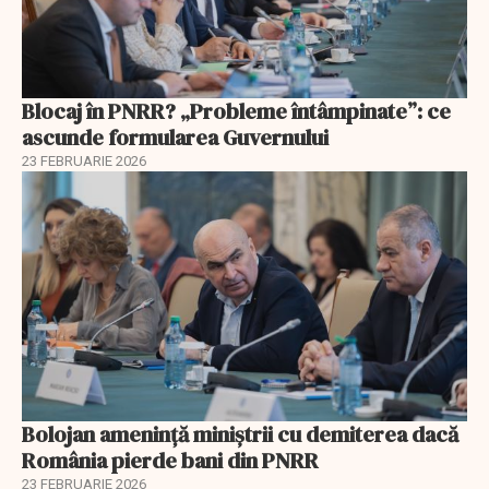
Blocaj în PNRR? „Probleme întâmpinate”: ce
ascunde formularea Guvernului
23 FEBRUARIE 2026
Bolojan amenință miniștrii cu demiterea dacă
România pierde bani din PNRR
23 FEBRUARIE 2026