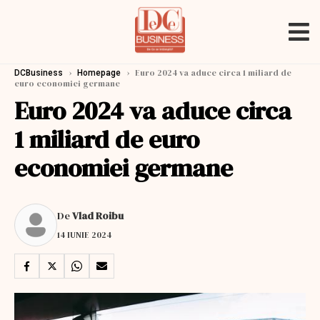
›
›
Euro 2024 va aduce circa 1 miliard de
DCBusiness
Homepage
euro economiei germane
Euro 2024 va aduce circa
1 miliard de euro
economiei germane
De
Vlad Roibu
14 IUNIE 2024