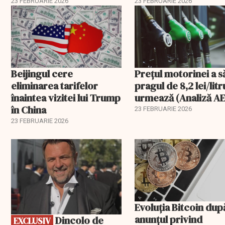
pentru România în 
23 FEBRUARIE 2026
23 FEBRUARIE 2026
Beijingul cere
Prețul motorinei a s
eliminarea tarifelor
pragul de 8,2 lei/litr
înaintea vizitei lui Trump
urmează (Analiză AE
în China
23 FEBRUARIE 2026
23 FEBRUARIE 2026
EXCLUSIV
Evoluția Bitcoin dup
anunțul privind
Dincolo de
EXCLUSIV