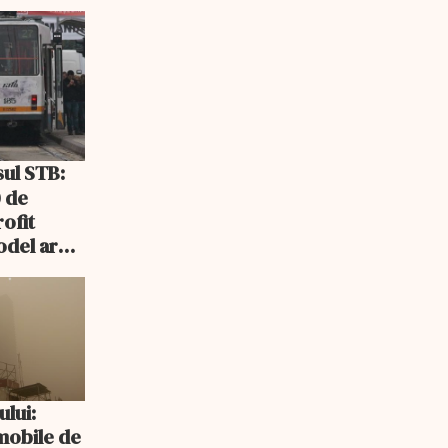
 de
rofit
odel ar
ris sau
ului:
mobile de