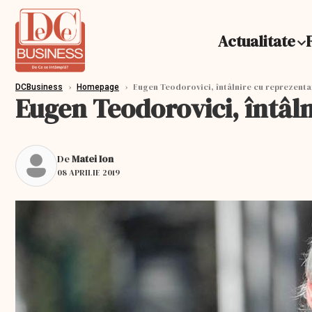
Actualitate
›
›
Eugen Teodorovici, întâlnire cu reprezentan
DCBusiness
Homepage
Eugen Teodorovici, întâln
De
Matei Ion
08 APRILIE 2019