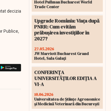
Hotel Pullman Bucharest World
Trade Center
tat decizia
Upgrade România: Viața după
PNRR: Cum evităm
or Publice,
prăbușirea investițiilor în
2027?
27.05.2026
JW Marriott Bucharest Grand
Hotel, Sala Galați
CONFERINȚA
UNIVERSITĂȚILOR EDIȚIA A
VI-A
10.06.2026
Universitatea de Științe Agronomice
și Medicină Veterinară din București