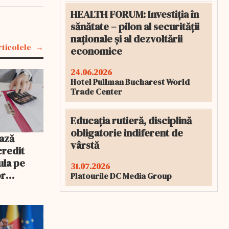
HEALTH FORUM: Investiția în
sănătate – pilon al securității
naționale și al dezvoltării
rticolele
economice
24.06.2026
Hotel Pullman Bucharest World
Trade Center
Educația rutieră, disciplină
obligatorie indiferent de
ază
vârstă
credit
ula pe
31.07.2026
or
Platourile DC Media Group
rebui să o