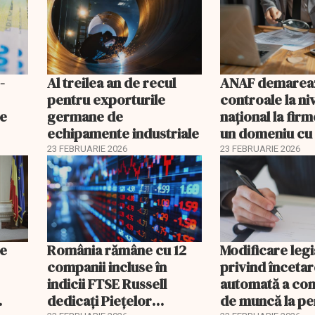
-
Al treilea an de recul
ANAF demarea
pentru exporturile
controale la ni
ne
germane de
naţional la firm
echipamente industriale
un domeniu cu 
fiscal ridicat
23 FEBRUARIE 2026
23 FEBRUARIE 2026
le
România rămâne cu 12
Modificare legi
companii incluse în
privind înceta
indicii FTSE Russell
automată a con
dedicați Piețelor
de muncă la pe