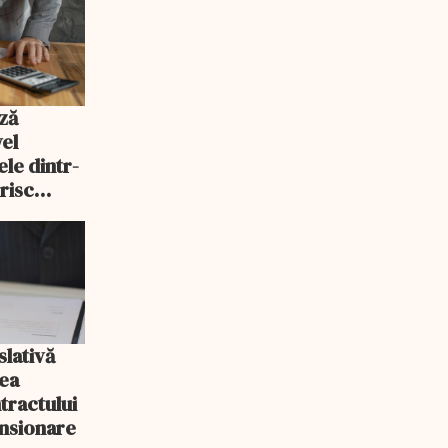
ză
vel
ele dintr-
risc
slativă
rea
tractului
nsionare