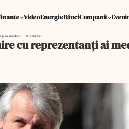
Finante
Video
Energie
Bănci
Companii
Eveni
ți ai mediului de afaceri
ire cu reprezentanți ai med