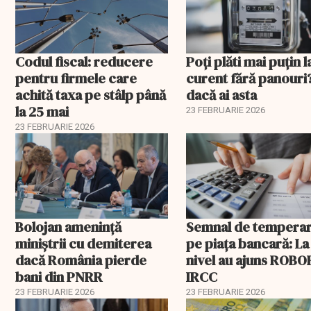
Codul fiscal: reducere
Poți plăti mai puțin l
pentru firmele care
curent fără panouri
achită taxa pe stâlp până
dacă ai asta
la 25 mai
23 FEBRUARIE 2026
23 FEBRUARIE 2026
Bolojan amenință
Semnal de tempera
miniștrii cu demiterea
pe piața bancară: La
dacă România pierde
nivel au ajuns ROBOR
bani din PNRR
IRCC
23 FEBRUARIE 2026
23 FEBRUARIE 2026