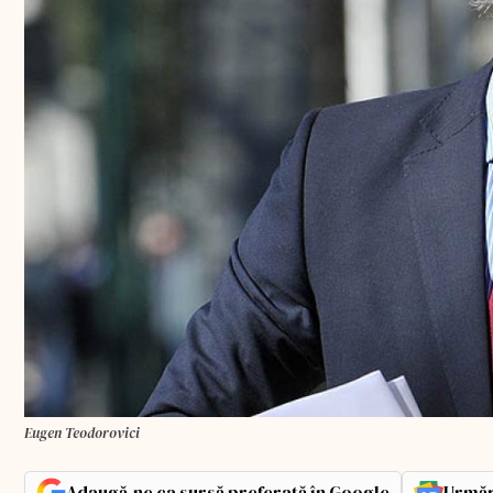
Eugen Teodorovici
Adaugă-ne ca sursă preferată în Google
Urmăr