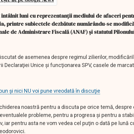
întâlnit luni cu reprezentanţii mediului de afaceri pent
ia, printre subiectele dezbătute numărându-se modifică
ale de Administrare Fiscală (ANAF) şi statutul Pilonului
discutat de asemenea despre regimul zilierilor, modificăril
rii Declaraţiei Unice şi funcţionarea SPV, casele de marcat
n şi nici NU voi pune vreodată în discuţie
schiderea noastră pentru a discuta pe orice temă, despre 
eventualele probleme, pentru a progresa şi pentru a stabili
, iar pentru asta ne vom vedea cel puţin o dată pe lună c
Teodorovici.