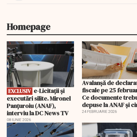
Homepage
EXCLUSIV
Avalanșă de declaraț
fiscale pe 25 februar
e-Licitaţii şi
EXCLUSIV
Ce documente treb
executări silite. Mironel
depuse la ANAF și c
Panțuroiu (ANAF),
este vizat
interviu la DC News TV
24 FEBRUARIE 2026
08 IUNIE 2026