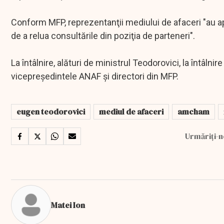
Conform MFP, reprezentanţii mediului de afaceri "au ap
de a relua consultările din poziţia de parteneri".
La întâlnire, alături de ministrul Teodorovici, la întâlni
vicepreşedintele ANAF şi directori din MFP.
eugen teodorovici
mediul de afaceri
amcham
Urmăriți-n
Matei Ion