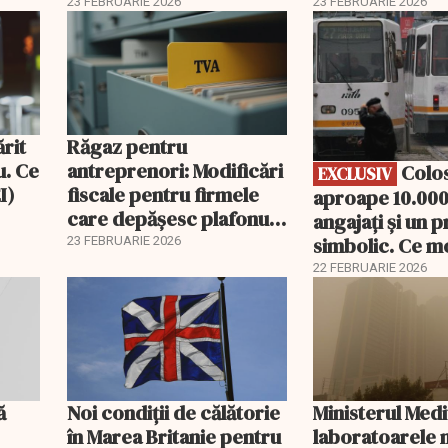
2026
Emergente
23 FEBRUARIE 2026
23 FEBRUARIE 2026
EXCLUSIV
ărit
Răgaz pentru
u. Ce
antreprenori: Modificări
Colosul STB:
EXCLUSIV
I)
fiscale pentru firmele
aproape 10.000
care depășesc plafonul
angajați și un p
de TVA
simbolic. Ce m
23 FEBRUARIE 2026
putea urma: Pa
22 FEBRUARIE 2026
Berlin?
ă
Noi condiții de călătorie
Ministerul Medi
în Marea Britanie pentru
laboratoarele 