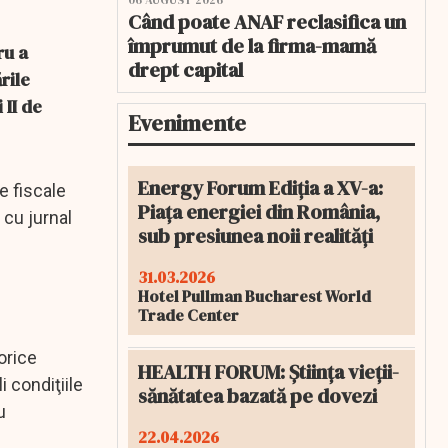
06 AUGUST 2026
Când poate ANAF reclasifica un
împrumut de la firma-mamă
ru a
drept capital
rile
 II de
Evenimente
Energy Forum Ediția a XV-a:
e fiscale
Piața energiei din România,
 cu jurnal
sub presiunea noii realități
31.03.2026
Hotel Pullman Bucharest World
Trade Center
orice
HEALTH FORUM: Știința vieții-
 condiţiile
sănătatea bazată pe dovezi
u
22.04.2026