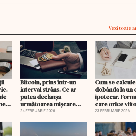
Vezi toate a
ii
Bitcoin, prins într-un
Cum se calcule
ie.
interval strâns. Ce ar
dobânda la un 
uie
putea declanșa
ipotecar. Form
ine
următoarea mișcare
care orice viit
majoră?
proprietar ar t
24 FEBRUARIE 2026
23 FEBRUARIE 2026
înțeleagă