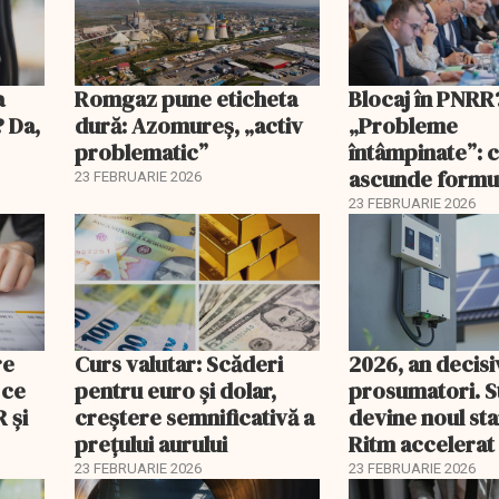
a
Romgaz pune eticheta
Blocaj în PNRR
? Da,
dură: Azomureș, „activ
„Probleme
problematic”
întâmpinate”: 
ascunde formu
23 FEBRUARIE 2026
Guvernului
23 FEBRUARIE 2026
re
Curs valutar: Scăderi
2026, an decis
 ce
pentru euro și dolar,
prosumatori. 
 şi
creștere semnificativă a
devine noul st
prețului aurului
Ritm accelerat
investiții în pan
23 FEBRUARIE 2026
23 FEBRUARIE 2026
baterii