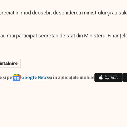
reciat în mod deosebit deschiderea ministrului şi au salu
re au mai participat secretari de stat din Ministerul Finanţel
intalnire
Google News
e și pe
și în aplicațiile mobile