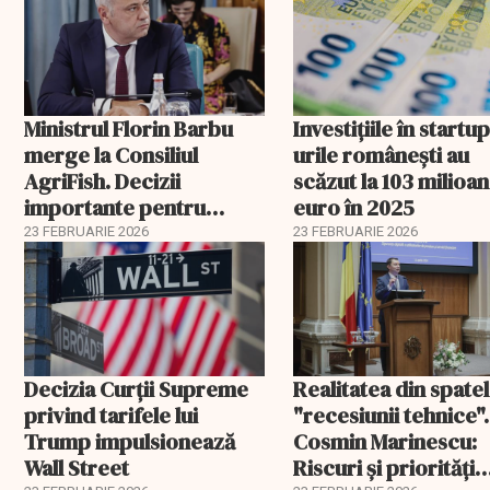
Ministrul Florin Barbu
Investiţiile în startup
merge la Consiliul
urile româneşti au
AgriFish. Decizii
scăzut la 103 milioa
importante pentru
euro în 2025
fermierii români
23 FEBRUARIE 2026
23 FEBRUARIE 2026
Decizia Curții Supreme
Realitatea din spate
privind tarifele lui
"recesiunii tehnice".
Trump impulsionează
Cosmin Marinescu:
Wall Street
Riscuri și priorități