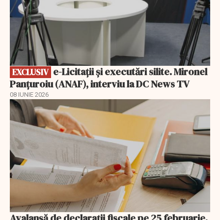
e-Licitaţii şi executări silite. Mironel
EXCLUSIV
Panțuroiu (ANAF), interviu la DC News TV
08 IUNIE 2026
Avalanșă de declarații fiscale pe 25 februarie.