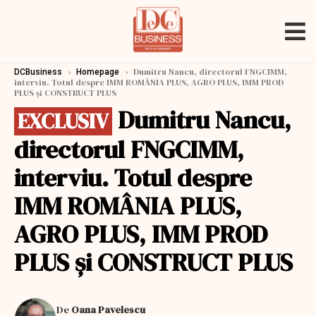
›
›
Dumitru Nancu, directorul FNGCIMM,
DCBusiness
Homepage
interviu. Totul despre IMM ROMÂNIA PLUS, AGRO PLUS, IMM PROD
PLUS şi CONSTRUCT PLUS
Dumitru Nancu,
EXCLUSIV
directorul FNGCIMM,
interviu. Totul despre
IMM ROMÂNIA PLUS,
AGRO PLUS, IMM PROD
PLUS şi CONSTRUCT PLUS
De
Oana Pavelescu