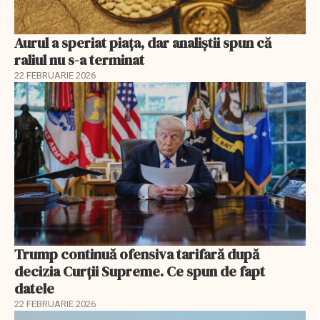
Aurul a speriat piața, dar analiștii spun că
raliul nu s-a terminat
22 FEBRUARIE 2026
Trump continuă ofensiva tarifară după
decizia Curții Supreme. Ce spun de fapt
datele
22 FEBRUARIE 2026