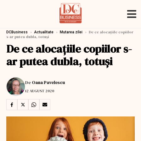
›
›
›
De ce alocațiile copiilor
DCBusiness
Actualitate
Mutarea zilei
s-ar putea dubla, totuși
De ce alocațiile copiilor s-
ar putea dubla, totuși
De
Oana Pavelescu
12 AUGUST 2020