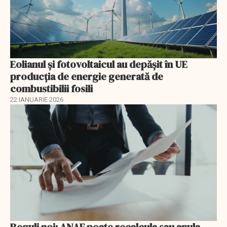
Eolianul și fotovoltaicul au depășit în UE
producția de energie generată de
combustibilii fosili
22 IANUARIE 2026
Reguli noi: ANAF poate recalcula sau anula