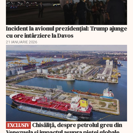
Incident la avionul prezidențial: Trump ajunge
cu ore întârziere la Davos
21 IANUARIE 2026
EXCLUSIV
Chisăliță, despre petrolul greu din
EXCLUSIV
Venezuela și impactul asupra pieței globale