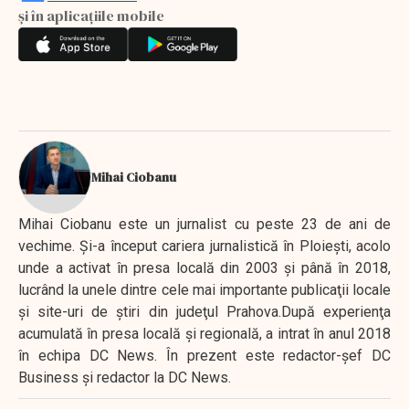
și în aplicațiile mobile
Mihai Ciobanu
Mihai Ciobanu este un jurnalist cu peste 23 de ani de
vechime. Şi-a început cariera jurnalistică în Ploieşti, acolo
unde a activat în presa locală din 2003 şi până în 2018,
lucrând la unele dintre cele mai importante publicaţii locale
şi site-uri de ştiri din judeţul Prahova.După experienţa
acumulată în presa locală şi regională, a intrat în anul 2018
în echipa DC News. În prezent este redactor-şef DC
Business şi redactor la DC News.