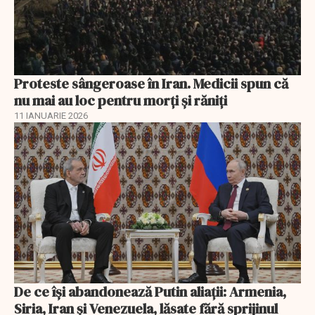
Proteste sângeroase în Iran. Medicii spun că
nu mai au loc pentru morți și răniți
11 IANUARIE 2026
De ce își abandonează Putin aliații: Armenia,
Siria, Iran și Venezuela, lăsate fără sprijinul