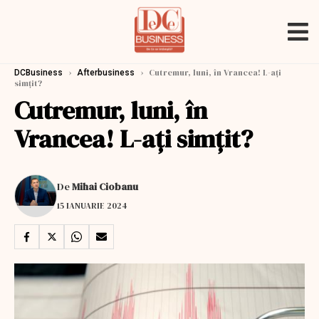
›
›
Cutremur, luni, în Vrancea! L-aţi
DCBusiness
Afterbusiness
simţit?
Cutremur, luni, în
Vrancea! L-aţi simţit?
De
Mihai Ciobanu
15 IANUARIE 2024