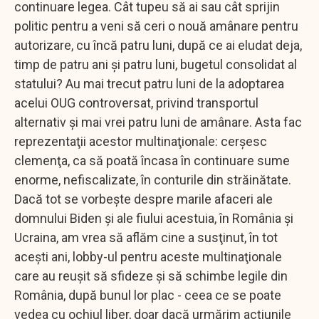
continuare legea. Cât tupeu să ai sau cât sprijin
politic pentru a veni să ceri o nouă amânare pentru
autorizare, cu încă patru luni, după ce ai eludat deja,
timp de patru ani şi patru luni, bugetul consolidat al
statului? Au mai trecut patru luni de la adoptarea
acelui OUG controversat, privind transportul
alternativ şi mai vrei patru luni de amânare. Asta fac
reprezentaţii acestor multinaţionale: cerşesc
clemenţa, ca să poată încasa în continuare sume
enorme, nefiscalizate, în conturile din străinătate.
Dacă tot se vorbeşte despre marile afaceri ale
domnului Biden şi ale fiului acestuia, în România şi
Ucraina, am vrea să aflăm cine a susţinut, în tot
aceşti ani, lobby-ul pentru aceste multinaţionale
care au reuşit să sfideze şi să schimbe legile din
România, după bunul lor plac - ceea ce se poate
vedea cu ochiul liber, doar dacă urmărim acţiunile