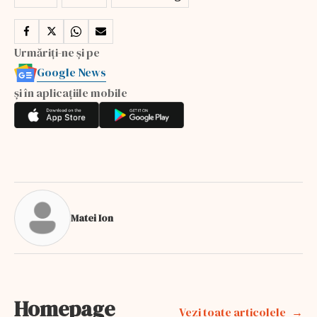
Urmăriți-ne și pe
Google News
și în aplicațiile mobile
Matei Ion
Homepage
Vezi toate articolele