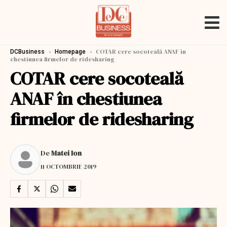
›
›
COTAR cere socoteală ANAF în
DCBusiness
Homepage
chestiunea firmelor de ridesharing
COTAR cere socoteală
ANAF în chestiunea
firmelor de ridesharing
De
Matei Ion
11 OCTOMBRIE 2019