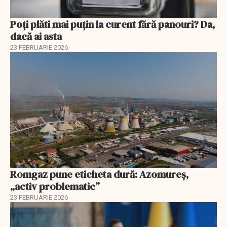
Poți plăti mai puțin la curent fără panouri? Da,
dacă ai asta
23 FEBRUARIE 2026
Romgaz pune eticheta dură: Azomureș,
„activ problematic”
23 FEBRUARIE 2026