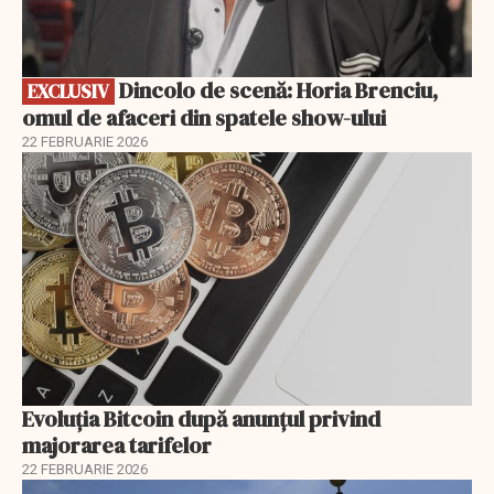
Dincolo de scenă: Horia Brenciu,
EXCLUSIV
omul de afaceri din spatele show-ului
22 FEBRUARIE 2026
Evoluția Bitcoin după anunțul privind
majorarea tarifelor
22 FEBRUARIE 2026