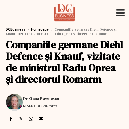
›
›
Companiile germane Diehl Defence şi
DCBusiness
Homepage
Knauf, vizitate de ministrul Radu Oprea și directorul Romarm
Companiile germane Diehl
Defence şi Knauf, vizitate
de ministrul Radu Oprea
și directorul Romarm
De
Oana Pavelescu
16 SEPTEMBRIE 2023