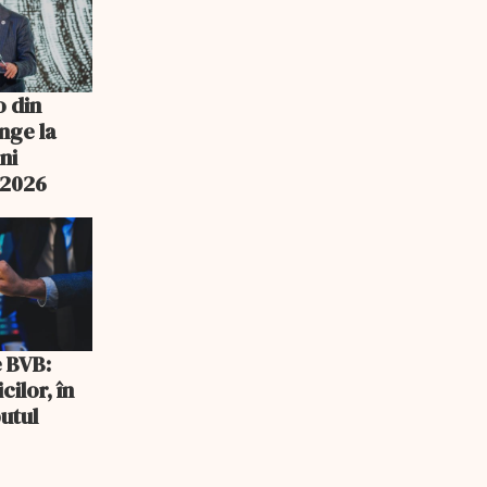
o din
nge la
ni
n 2026
e BVB:
cilor, în
utul