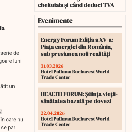
cheltuiala și când deduci TVA
Evenimente
la
Energy Forum Ediția a XV-a:
Piața energiei din România,
sub presiunea noii realități
 serie de
goare luni
31.03.2026
Hotel Pullman Bucharest World
Trade Center
ătit un
HEALTH FORUM: Știința vieții-
sănătatea bazată pe dovezi
să
22.04.2026
Hotel Pullman Bucharest World
 în care nu
Trade Center
 se par