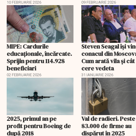
sănătate
exemplu de politică
10 FEBRUARIE 2026
09 FEBRUARIE 2026
fiscală cu efecte lim
MIPE: Cardurile
Steven Seagal își vi
educaţionale, încărcate.
conacul din Moscov
Sprijin pentru 114.928
Cum arată vila și cât
beneficiari
cere vedeta
02 FEBRUARIE 2026
31 IANUARIE 2026
2025, primul an pe
Val de radieri. Peste
profit pentru Boeing de
83.000 de firme au
după 2018
dispărut în 2025