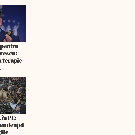
 pentru
rescu:
a terapie
cepe să
 în PE:
endenței
iile