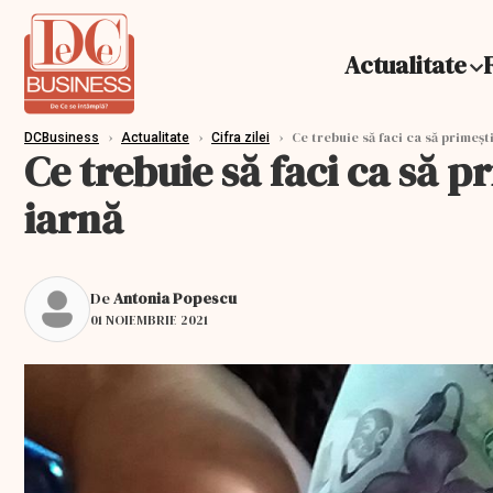
Actualitate
›
›
›
Ce trebuie să faci ca să primeşti
DCBusiness
Actualitate
Cifra zilei
Ce trebuie să faci ca să p
iarnă
De
Antonia Popescu
01 NOIEMBRIE 2021