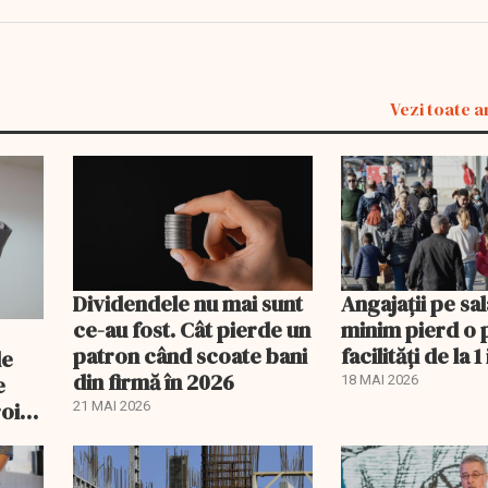
Vezi toate a
Dividendele nu mai sunt
Angajații pe sal
ce-au fost. Cât pierde un
minim pierd o 
patron când scoate bani
facilități de la 1 
de
din firmă în 2026
e
18 MAI 2026
oi:
21 MAI 2026