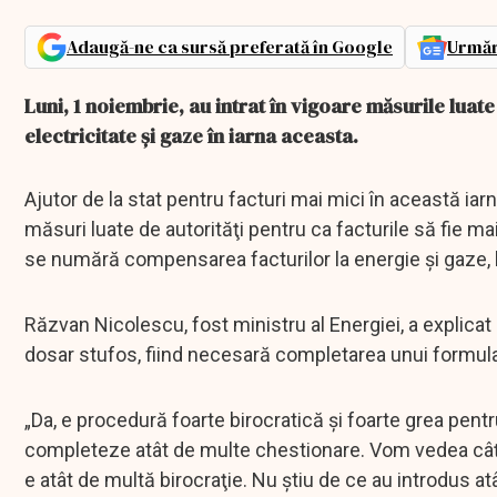
Adaugă-ne ca sursă preferată în Google
Urmăr
Luni, 1 noiembrie, au intrat în vigoare măsurile luate
electricitate şi gaze în iarna aceasta.
Ajutor de la stat pentru facturi mai mici în această ia
măsuri luate de autorităţi pentru ca facturile să fie mai
se numără compensarea facturilor la energie şi gaze, l
Răzvan Nicolescu, fost ministru al Energiei, a explicat 
dosar stufos, fiind necesară completarea unui formula
„Da, e procedură foarte birocratică şi foarte grea pent
completeze atât de multe chestionare. Vom vedea câţi d
e atât de multă birocraţie. Nu ştiu de ce au introdus at