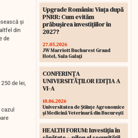
Upgrade România: Viața după
PNRR: Cum evităm
losească şi
prăbușirea investițiilor în
ltfel din
2027?
e de
27.05.2026
JW Marriott Bucharest Grand
Hotel, Sala Galați
CONFERINȚA
UNIVERSITĂȚILOR EDIȚIA A
 250 de lei,
VI-A
10.06.2026
Universitatea de Științe Agronomice
n cazul
și Medicină Veterinară din București
oare
HEALTH FORUM: Investiția în
sănătate – pilon al securității