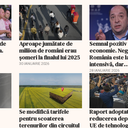
itate
nde
Aproape jumătate de
Semnal pozitiv
a.
miliion de români erau
economie. Neg
șomeri la finalul lui 2025
România este l
intensivă, dar
30 IANUARIE 2026
tratamentul în
28 IANUARIE 2026
funcționeze
Se modifică tarifele
Raport adoptat
pentru scoaterea
reducerea dep
terenurilor din circuitul
UE de tehnolog