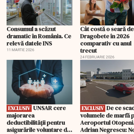
Consumul a scăzut
Cât costă o seară de
dramatic în România. Ce
Dragobete în 2026
relevă datele INS
comparativ cu anul
trecut
11 MARTIE 2026
24 FEBRUARIE 2026
EXCLUSIV
EXCLUSIV
UNSAR cere
De ce scad
EXCLUSIV
EXCLUSIV
majorarea
volumele de marfă 
deductibilității pentru
Aeroportul Otopeni
asigurările voluntare de
Adrian Negrescu: N