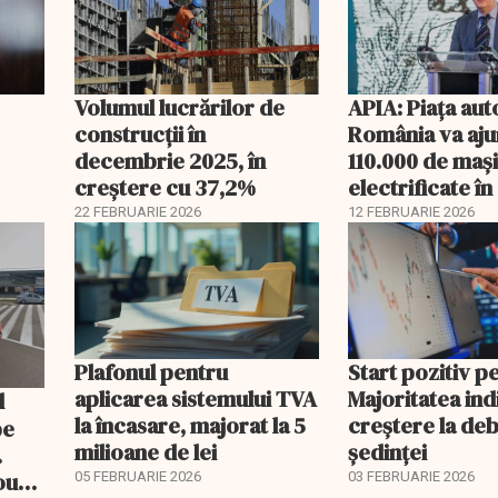
Volumul lucrărilor de
APIA: Piața aut
construcții în
România va aju
decembrie 2025, în
110.000 de mași
creștere cu 37,2%
electrificate î
22 FEBRUARIE 2026
12 FEBRUARIE 2026
Plafonul pentru
Start pozitiv p
aplicarea sistemului TVA
Majoritatea indi
la încasare, majorat la 5
creştere la deb
pe
milioane de lei
şedinţei
.
ou
05 FEBRUARIE 2026
03 FEBRUARIE 2026