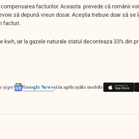
ind compensarea facturilor. Aceasta prevede că românii vor
e nevoie să depună vreun dosar. Aceştia trebuie doar să se
 facturi.
 kwh, iar la gazele naturale statul deconteaza 33% din pr
Google News
e și pe
și în aplicațiile mobile