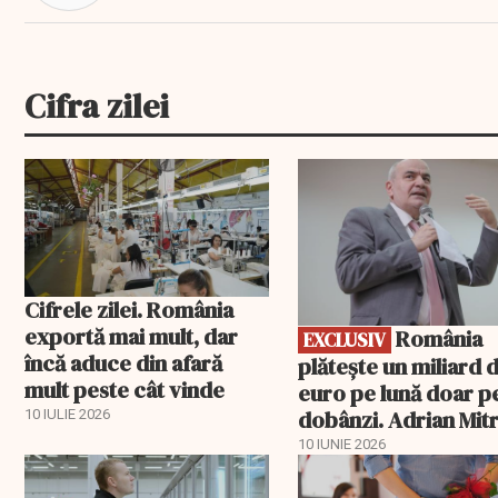
Cifra zilei
EXCLUSIV
Cifrele zilei. România
exportă mai mult, dar
România
EXCLUSIV
încă aduce din afară
plătește un miliard 
mult peste cât vinde
euro pe lună doar p
dobânzi. Adrian Mitr
10 IULIE 2026
O datorie publică
10 IUNIE 2026
„insurmontabilă”