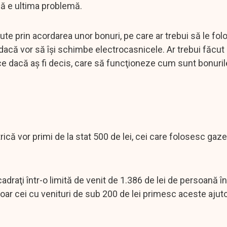
că e ultima problemă.
jute prin acordarea unor bonuri, pe care ar trebui să le fo
 dacă vor să îşi schimbe electrocasnicele. Ar trebui făcut a
ice dacă aş fi decis, care să funcţioneze cum sunt bonuril
rică vor primi de la stat 500 de lei, cei care folosesc gaze
adraţi într-o limită de venit de 1.386 de lei de persoană î
 Doar cei cu venituri de sub 200 de lei primesc aceste ajut