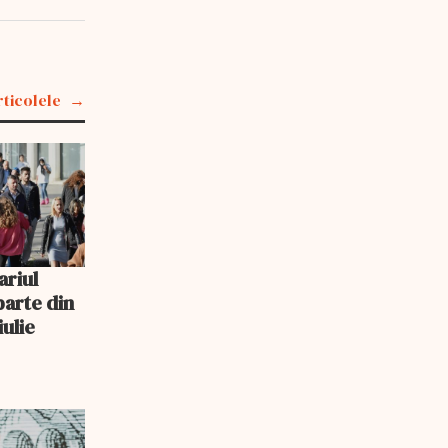
rticolele
ariul
parte din
iulie