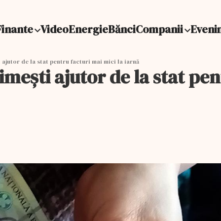
Finante
Video
Energie
Bănci
Companii
Eveni
 ajutor de la stat pentru facturi mai mici la iarnă
rimeşti ajutor de la stat pen