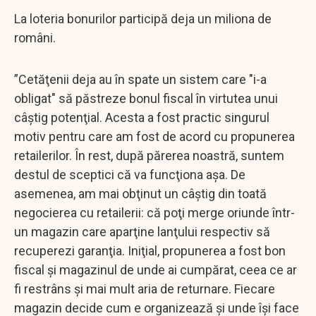
La loteria bonurilor participă deja un miliona de
români.
”Cetăţenii deja au în spate un sistem care "i-a
obligat" să păstreze bonul fiscal în virtutea unui
câştig potenţial. Acesta a fost practic singurul
motiv pentru care am fost de acord cu propunerea
retailerilor. În rest, după părerea noastră, suntem
destul de sceptici că va funcţiona aşa. De
asemenea, am mai obţinut un câştig din toată
negocierea cu retailerii: că poţi merge oriunde într-
un magazin care aparţine lanţului respectiv să
recuperezi garanţia. Iniţial, propunerea a fost bon
fiscal şi magazinul de unde ai cumpărat, ceea ce ar
fi restrâns şi mai mult aria de returnare. Fiecare
magazin decide cum e organizează şi unde îşi face