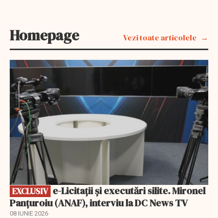
Homepage
Vezi toate articolele
EXCLUSIV
e-Licitaţii şi executări silite. Mironel
EXCLUSIV
Panțuroiu (ANAF), interviu la DC News TV
08 IUNIE 2026