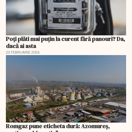
Poți plăti mai puțin la curent fără panouri? Da,
dacă ai asta
23 FEBRUARIE 2026
Romgaz pune eticheta dură: Azomureș,