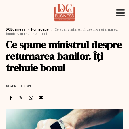
›
›
Ce spune ministrul despre returnarea
DCBusiness
Homepage
banilor. Îți trebuie bonul
Ce spune ministrul despre
returnarea banilor. Îți
trebuie bonul
01 APRILIE 2019