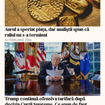
Aurul a speriat piața, dar analiștii spun că
raliul nu s-a terminat
22 FEBRUARIE 2026
Trump continuă ofensiva tarifară după
decizia Curții Supreme. Ce spun de fapt