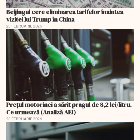
Beijingul cere eliminarea tarifelor înaintea
vizitei lui Trump în China
23 FEBRUARIE 2026
Prețul motorinei a sărit pragul de 8,2 lei/litru.
Ce urmează (Analiză AEI)
23 FEBRUARIE 2026