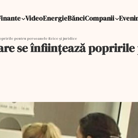
Finante
Video
Energie
Bănci
Companii
Eveni
opririle pentru persoanele fizice și juridice
are se înființează popririle