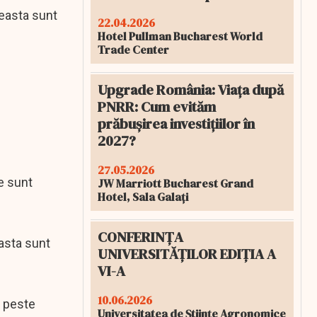
ceasta sunt
22.04.2026
Hotel Pullman Bucharest World
Trade Center
Upgrade România: Viața după
PNRR: Cum evităm
prăbușirea investițiilor în
2027?
27.05.2026
e sunt
JW Marriott Bucharest Grand
Hotel, Sala Galați
CONFERINȚA
easta sunt
UNIVERSITĂȚILOR EDIȚIA A
VI-A
10.06.2026
t peste
Universitatea de Științe Agronomice