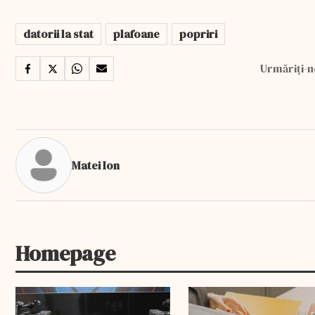
datorii la stat
plafoane
popriri
Urmăriți-n
Matei Ion
Homepage
EXCLUSIV