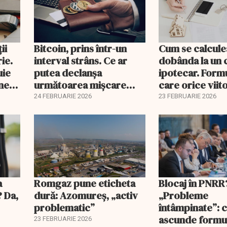
ii
Bitcoin, prins într-un
Cum se calcule
ie.
interval strâns. Ce ar
dobânda la un 
uie
putea declanșa
ipotecar. Form
ine
următoarea mișcare
care orice viit
majoră?
proprietar ar t
24 FEBRUARIE 2026
23 FEBRUARIE 2026
înțeleagă
a
Romgaz pune eticheta
Blocaj în PNRR
? Da,
dură: Azomureș, „activ
„Probleme
problematic”
întâmpinate”: 
ascunde formu
23 FEBRUARIE 2026