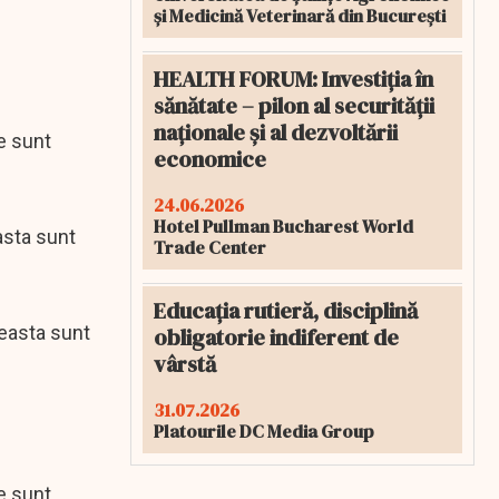
și Medicină Veterinară din București
HEALTH FORUM: Investiția în
sănătate – pilon al securității
naționale și al dezvoltării
e sunt
economice
24.06.2026
Hotel Pullman Bucharest World
asta sunt
Trade Center
Educația rutieră, disciplină
ceasta sunt
obligatorie indiferent de
vârstă
31.07.2026
Platourile DC Media Group
e sunt