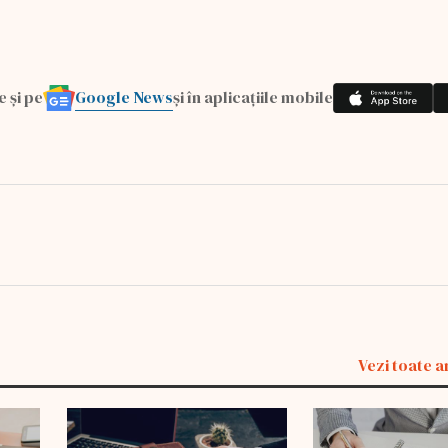
Google News
e și pe
și în aplicațiile mobile
Vezi toate a