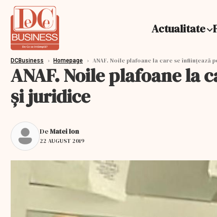
Actualitate
›
›
ANAF. Noile plafoane la care se înființează p
DCBusiness
Homepage
ANAF. Noile plafoane la c
și juridice
De
Matei Ion
22 AUGUST 2019