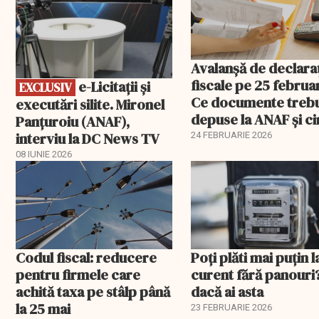
Avalanșă de declaraț
fiscale pe 25 februar
e-Licitaţii şi
EXCLUSIV
Ce documente treb
executări silite. Mironel
depuse la ANAF și c
Panțuroiu (ANAF),
este vizat
interviu la DC News TV
24 FEBRUARIE 2026
08 IUNIE 2026
Codul fiscal: reducere
Poți plăti mai puțin l
pentru firmele care
curent fără panouri
achită taxa pe stâlp până
dacă ai asta
la 25 mai
23 FEBRUARIE 2026