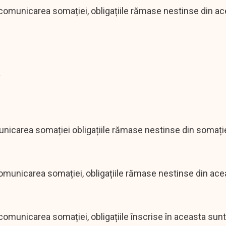
a comunicarea somației, obligațiile rămase nestinse din a
"
municarea somației obligațiile rămase nestinse din somați
comunicarea somației, obligațiile rămase nestinse din ac
 comunicarea somației, obligațiile înscrise în aceasta sun