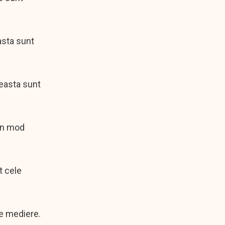
asta sunt
ceasta sunt
 in mod
t cele
de mediere.