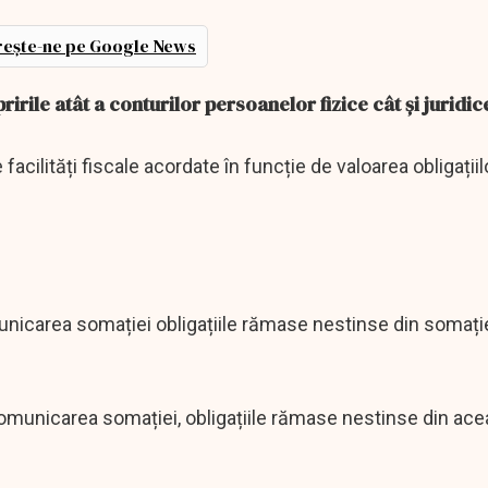
ește-ne pe Google News
irile atât a conturilor persoanelor fizice cât și juridic
 facilități fiscale acordate în funcție de valoarea obligațiil
municarea somației obligațiile rămase nestinse din somați
comunicarea somației, obligațiile rămase nestinse din ac