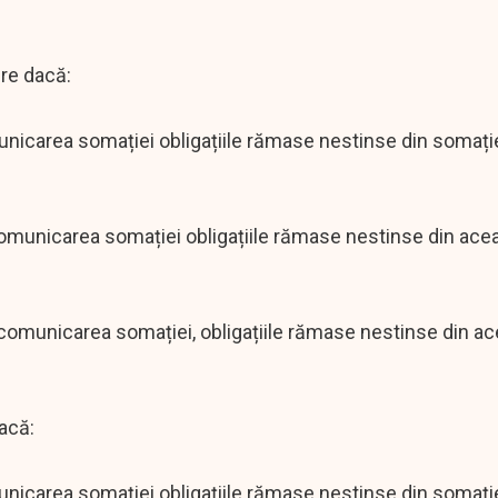
ire dacă:
municarea somației obligațiile rămase nestinse din somați
 comunicarea somației obligațiile rămase nestinse din ace
a comunicarea somației, obligațiile rămase nestinse din a
dacă:
municarea somației obligațiile rămase nestinse din somați