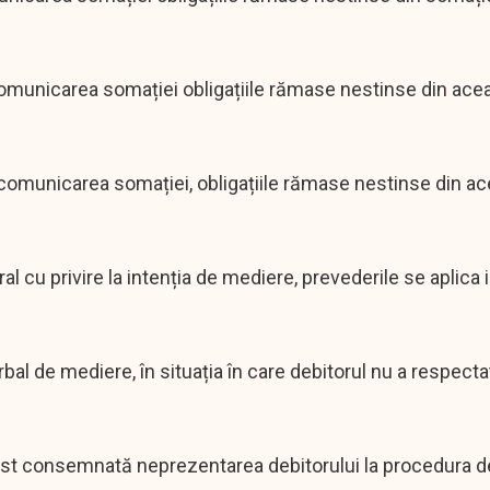
 comunicarea somației obligațiile rămase nestinse din ace
a comunicarea somației, obligațiile rămase nestinse din a
tral cu privire la intenția de mediere, prevederile se aplica
bal de mediere, în situația în care debitorul nu a respecta
a fost consemnată neprezentarea debitorului la procedura 