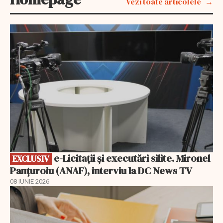
Vezi toate articolele
EXCLUSIV
e-Licitaţii şi executări silite. Mironel
EXCLUSIV
Panțuroiu (ANAF), interviu la DC News TV
08 IUNIE 2026