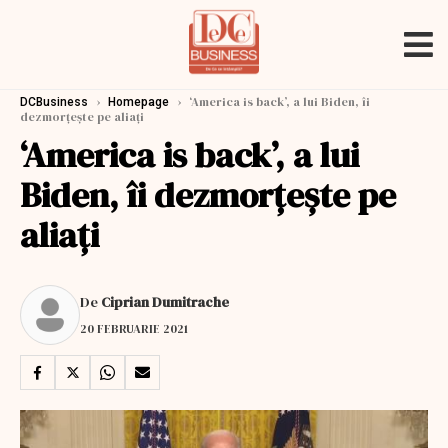
›
›
‘America is back’, a lui Biden, îi
DCBusiness
Homepage
dezmorțește pe aliați
‘America is back’, a lui
Biden, îi dezmorțește pe
aliați
De
Ciprian Dumitrache
20 FEBRUARIE 2021