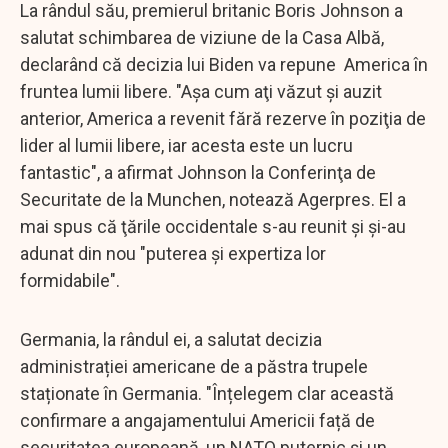
La rândul său, premierul britanic Boris Johnson a
salutat schimbarea de viziune de la Casa Albă,
declarând că decizia lui Biden va repune America în
fruntea lumii libere. "Aşa cum aţi văzut şi auzit
anterior, America a revenit fără rezerve în poziţia de
lider al lumii libere, iar acesta este un lucru
fantastic", a afirmat Johnson la Conferinţa de
Securitate de la Munchen, notează Agerpres. El a
mai spus că ţările occidentale s-au reunit şi şi-au
adunat din nou "puterea şi expertiza lor
formidabile".
Germania, la rândul ei, a salutat decizia
administrației americane de a păstra trupele
staționate în Germania. "Înțelegem clar această
confirmare a angajamentului Americii față de
securitatea europeană, un NATO puternic și un