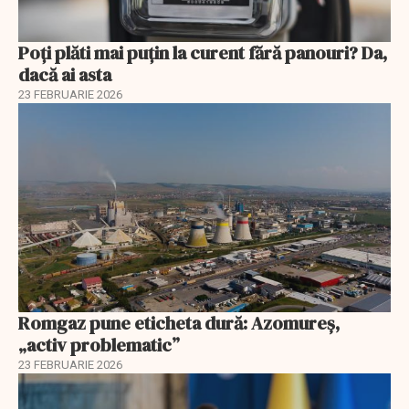
Poți plăti mai puțin la curent fără panouri? Da,
dacă ai asta
23 FEBRUARIE 2026
Romgaz pune eticheta dură: Azomureș,
„activ problematic”
23 FEBRUARIE 2026