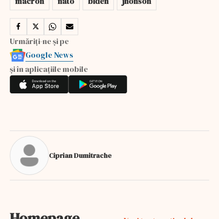
macron
nato
biden
jhonson
Urmăriți-ne și pe
Google News
și în aplicațiile mobile
Ciprian Dumitrache
Homepage