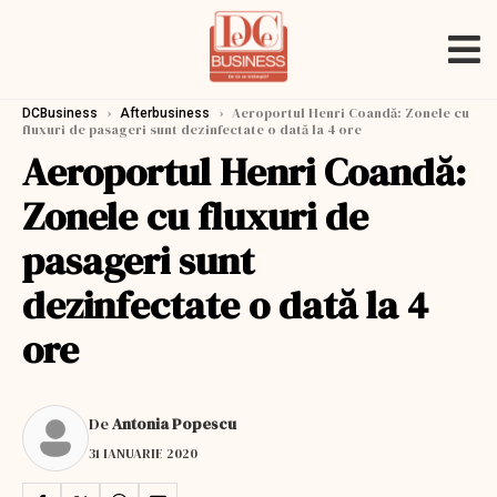
›
›
Aeroportul Henri Coandă: Zonele cu
DCBusiness
Afterbusiness
fluxuri de pasageri sunt dezinfectate o dată la 4 ore
Aeroportul Henri Coandă:
Zonele cu fluxuri de
pasageri sunt
dezinfectate o dată la 4
ore
De
Antonia Popescu
31 IANUARIE 2020