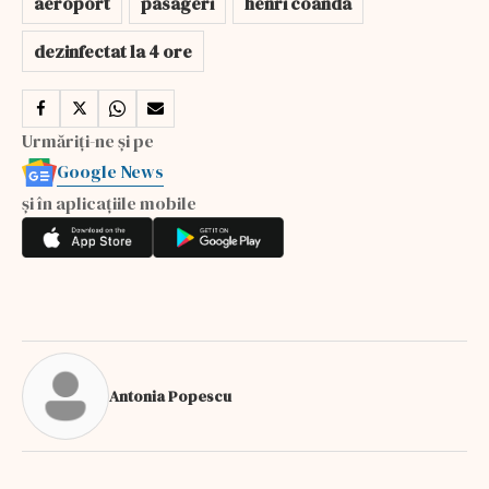
aeroport
pasageri
henri coanda
dezinfectat la 4 ore
Urmăriți-ne și pe
Google News
și în aplicațiile mobile
Antonia Popescu