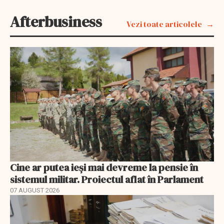
Afterbusiness
Vezi toate articolele
Cine ar putea ieși mai devreme la pensie în
sistemul militar. Proiectul aflat în Parlament
07 AUGUST 2026