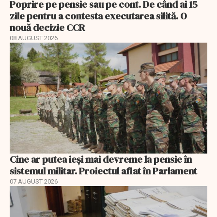
Poprire pe pensie sau pe cont. De când ai 15
zile pentru a contesta executarea silită. O
nouă decizie CCR
08 AUGUST 2026
Cine ar putea ieși mai devreme la pensie în
sistemul militar. Proiectul aflat în Parlament
07 AUGUST 2026