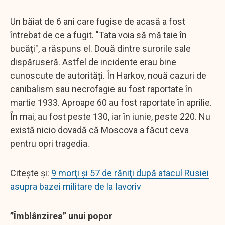
Un băiat de 6 ani care fugise de acasă a fost
întrebat de ce a fugit. "Tata voia să mă taie în
bucăți", a răspuns el. Două dintre surorile sale
dispăruseră. Astfel de incidente erau bine
cunoscute de autorități. În Harkov, nouă cazuri de
canibalism sau necrofagie au fost raportate în
martie 1933. Aproape 60 au fost raportate în aprilie.
În mai, au fost peste 130, iar în iunie, peste 220. Nu
există nicio dovadă că Moscova a făcut ceva
pentru opri tragedia.
Citește și:
9 morţi şi 57 de răniţi după atacul Rusiei
asupra bazei militare de la Iavoriv
”Îmblânzirea” unui popor