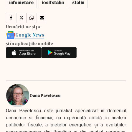
infometare
iosif stalin
stalin
Urmăriți-ne și pe
Google News
și în aplicațiile mobile
Oana Pavelescu
Oana Pavelescu este jurnalist specializat în domeniul
economic și financiar, cu experiență solidă în analiza
politicilor fiscale, a piețelor energetice și a evoluțiilor
macroeconomice din România și din spațiul european.