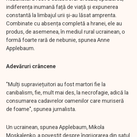
indiferența inumană față de viață și expunerea
constantă la limbajul urii și-au lăsat amprenta.
Combinate cu absența completă a hranei, ele au
produs, de asemenea, în mediul rural ucrainean, o
formă foarte rară de nebunie, spunea Anne
Applebaum.
Adevăruri crâncene
"Mulți supraviețuitori au fost martori fie la
canibalism, fie, mult mai des, la necrofagie, adică la
consumarea cadavrelor oamenilor care muriseră
de foame", spunea jurnalista.
Un ucrainean, spunea Applebaum, Mikola
Moskalenko, a povestit despre îngrijorarea din satul