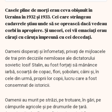
Casele pline de morți erau ceva obișnuit în
Ucraina în 1932 și 1933. Cei care strângeau
cadavrele știau unde să se oprească dacă vedeau
corbi în apropiere. Și uneori, cei vii emaciați erau
cărați cu căruța împreună cu cei decedați.
Oameni disperați și înfometați, privați de mijloacele
de trai prin deciziile nemiloase ale dictatorului
sovietic Iosif Stalin, au fost forțați să mănânce
iarbă, scoarță de copac, flori, șobolani, câini și, în
cele din urmă, proprii lor copii, lucru care a fost
consemnat de istoricii.
Oamenii au murit pe străzi, pe trotuare, în gări, pe
câmpurile agricole și pe drumurile de țară.