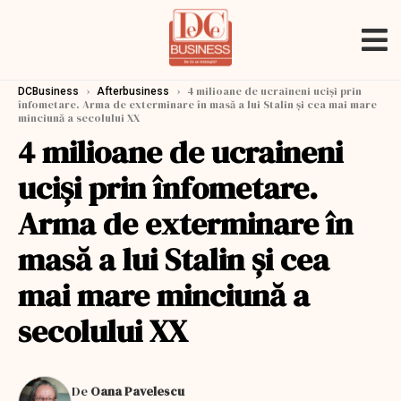
›
›
4 milioane de ucraineni uciși prin
DCBusiness
Afterbusiness
înfometare. Arma de exterminare în masă a lui Stalin și cea mai mare
minciună a secolului XX
4 milioane de ucraineni
uciși prin înfometare.
Arma de exterminare în
masă a lui Stalin și cea
mai mare minciună a
secolului XX
De
Oana Pavelescu