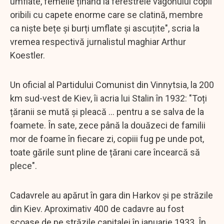
umflate, femeile ținând la ferestrele vagonului copii
oribili cu capete enorme care se clatină, membre
ca niște bețe și burți umflate și ascuțite", scria la
vremea respectivă jurnalistul maghiar Arthur
Koestler.
Un oficial al Partidului Comunist din Vinnytsia, la 200
km sud-vest de Kiev, îi acria lui Stalin în 1932: "Toți
țăranii se mută și pleacă ... pentru a se salva de la
foamete. În sate, zece până la douăzeci de familii
mor de foame în fiecare zi, copiii fug pe unde pot,
toate gările sunt pline de țărani care încearcă să
plece".
Cadavrele au apărut în gara din Harkov și pe străzile
din Kiev. Aproximativ 400 de cadavre au fost
scoase de pe străzile capitalei în ianuarie 1933. În