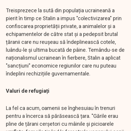
Treisprezece la sută din populația ucraineană a
pierit în timp ce Stalin a impus "colectivizarea" prin
confiscarea proprietății private, a animalelor și a
echipamentelor de către stat și a pedepsit brutal
țăranii care nu reușeau să îndeplinească cotele,
luându-le și ultima bucată de pâine. Temându-se de
naționalismul ucrainean în fierbere, Stalin a aplicat
"sancțiuni" economice regiunilor care nu puteau
îndeplini rechizițiile guvernamentale.
Valuri de refugiați
La fel ca acum, oamenii se înghesuiau în trenuri
pentru a încerca să părăsească țara. "Gările erau
pline de țărani cerșetori cu mâinile și picioarele