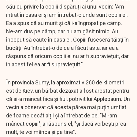
său cu privire la copiii dispăruți ai unui vecin: "Am
intrat în casa ei și am întrebat-o unde sunt copiii ei.
Ea a spus că au murit și că i-a îngropat pe câmp.
Ne-am dus pe câmp, dar nu am găsit nimic. Au
început să caute în casa ei. Copiii fuseseră tăiați în
bucăți. Au întrebat-o de ce a făcut asta, iar ea a
răspuns că oricum copiii ei nu ar fi supraviețuit, dar
în acest fel ea ar fi supraviețuit."
În provincia Sumy, la aproximativ 260 de kilometri
est de Kiev, un bărbat dezaxat a fost arestat pentru
că și-a mâncat fiica și fiul, potrivit lui Applebaum. Un
vecin a observat că acesta părea mai puțin umflat
de foame decât alții și a întrebat de ce. "Mi-am
mâncat copiii", a răspuns el, "și dacă vorbești prea
mult, te voi mânca și pe tine".