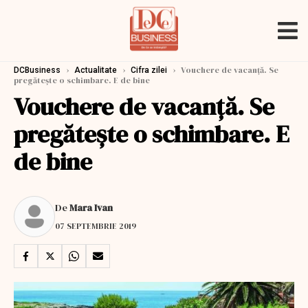
›
›
›
Vouchere de vacanță. Se
DCBusiness
Actualitate
Cifra zilei
pregătește o schimbare. E de bine
Vouchere de vacanță. Se
pregătește o schimbare. E
de bine
De
Mara Ivan
07 SEPTEMBRIE 2019