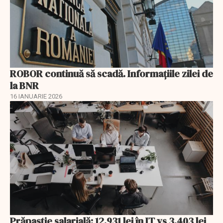
ROBOR continuă să scadă. Informaţiile zilei de
la BNR
16 IANUARIE 2026
Prăpastie salarială: 12.931 lei în IT vs 3.403 lei