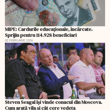
MIPE: Cardurile educaţionale, încărcate.
Sprijin pentru 114.928 beneficiari
02 FEBRUARIE 2026
Steven Seagal își vinde conacul din Moscova.
Cum arată vila și cât cere vedeta