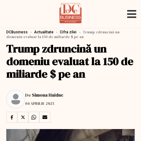
›
›
›
Trump zdruncină un
DCBusiness
Actualitate
Cifra zilei
domeniu evaluat la 150 de miliarde $ pe an
Trump zdruncină un
domeniu evaluat la 150 de
miliarde $ pe an
De
Simona Haiduc
04 APRILIE 2025