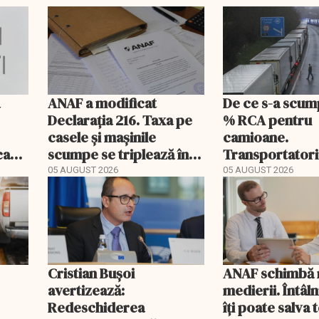
a
ANAF a modificat
De ce s-a scum
Declarația 216. Taxa pe
% RCA pentru
casele și mașinile
camioane.
ecare
scumpe se triplează în
Transportatori
2026
să publice tarif
05 AUGUST 2026
05 AUGUST 2026
Cristian Bușoi
ANAF schimbă r
avertizează:
medierii. Întâl
Redeschiderea
îți poate salva