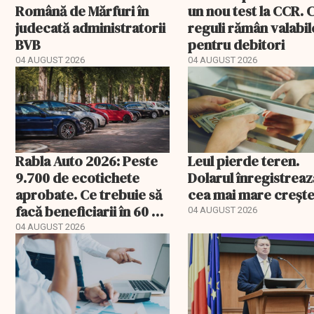
Română de Mărfuri în
un nou test la CCR. 
judecată administratorii
reguli rămân valabil
BVB
pentru debitori
04 AUGUST 2026
04 AUGUST 2026
Rabla Auto 2026: Peste
Leul pierde teren.
9.700 de ecotichete
Dolarul înregistreaz
aprobate. Ce trebuie să
cea mai mare creșt
facă beneficiarii în 60 de
04 AUGUST 2026
zile
04 AUGUST 2026