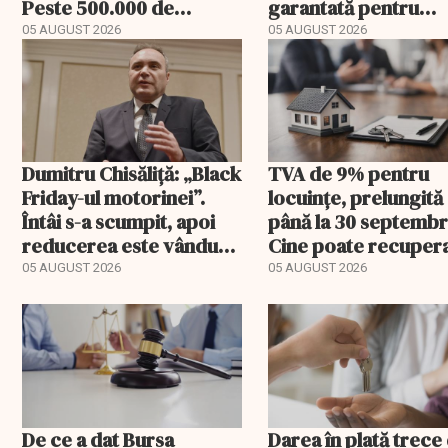
Peste 500.000 de
garantată pentru
comenzi pentru
carburant și transp
05 AUGUST 2026
05 AUGUST 2026
bebeluși au fost cu
livrare a doua
Dumitru Chisăliță: „Black
TVA de 9% pentru
Friday-ul motorinei”.
locuințe, prelungită
Întâi s-a scumpit, apoi
până la 30 septembr
reducerea este vândută
Cine poate recuper
drept ajutor
diferența de taxă
05 AUGUST 2026
05 AUGUST 2026
De ce a dat Bursa
Darea în plată trece