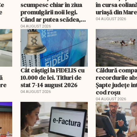
Ce
scumpesc chiar în ziua
în cursa eolian
e
promulgării noii legi.
uriașă din Mar
Când ar putea scădea,
04 AUGUST 2026
de fapt, prețul
04 AUGUST 2026
motorinei
Cât câștigi la FIDELIS cu
Căldură compa
ă
10.000 de lei. Titluri de
recordurile ab
ere
stat 7-14 august 2026
Șapte județe in
cod roșu
04 AUGUST 2026
04 AUGUST 2026