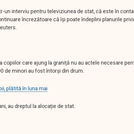
r-un interviu pentru televiziunea de stat, că este în conta
ntinuare încrezătoare că îşi poate îndeplini planurile priv
Reuters.
 copiilor care ajung la graniță nu au actele necesare pent
00 de minori au fost întorși din drum.
i, plătită în luna mai
ni, au dreptul la alocație de stat.