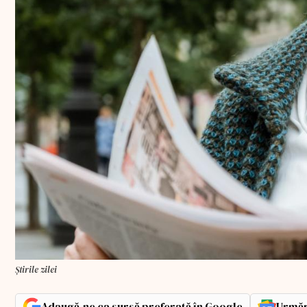
Știrile zilei
Adaugă-ne ca sursă preferată în Google
Urmăr