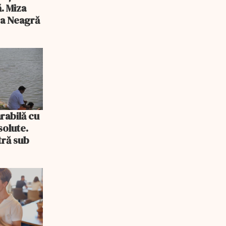
ă. Miza
ea Neagră
rabilă cu
solute.
tră sub