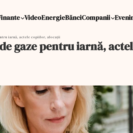
Finante
Video
Energie
Bănci
Companii
Eveni
tru iarnă, actele copiilor, alocații
 de gaze pentru iarnă, actele