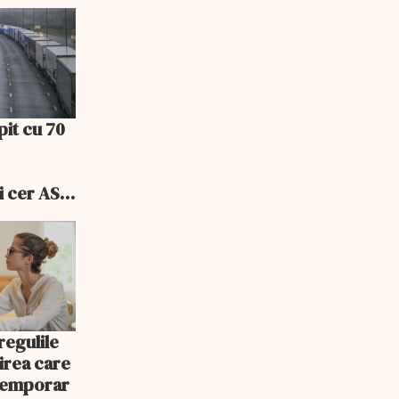
pit cu 70
i cer ASF
ele
egulile
nirea care
 temporar