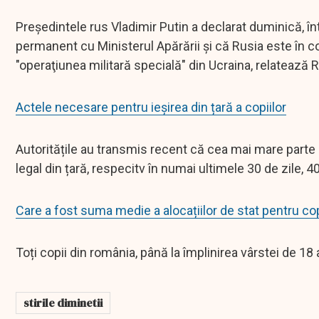
Preşedintele rus Vladimir Putin a declarat duminică, înt
permanent cu Ministerul Apărării şi că Rusia este în co
"operaţiunea militară specială" din Ucraina, relatează 
Actele necesare pentru ieșirea din țară a copiilor
Autoritățile au transmis recent că cea mai mare parte a
legal din țară, respecitv în numai ultimele 30 de zile, 4
Care a fost suma medie a alocațiilor de stat pentru copi
Toți copii din românia, până la împlinirea vârstei de 18 a
stirile diminetii