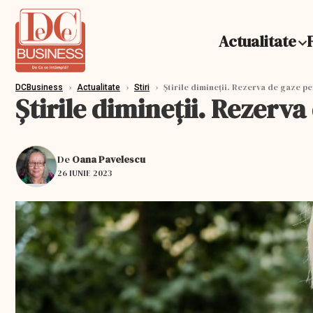
Actualitate
›
›
›
Știrile dimineții. Rezerva de gaze pen
DCBusiness
Actualitate
Stiri
Știrile dimineții. Rezerva
De
Oana Pavelescu
26 IUNIE 2023