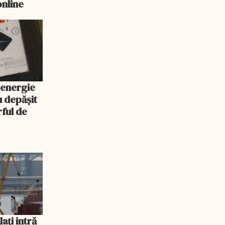
online
 energie
u depășit
rful de
ați intră