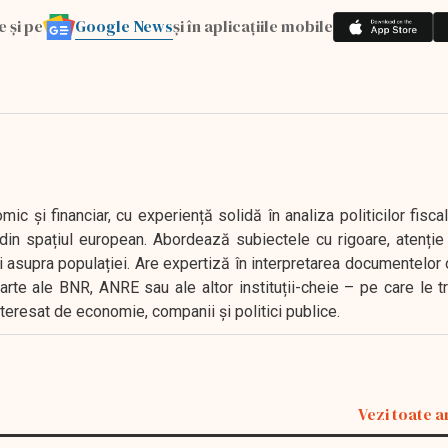
Google News
e și pe
și în aplicațiile mobile
 și financiar, cu experiență solidă în analiza politicilor fiscal
in spațiul european. Abordează subiectele cu rigoare, atenție l
i asupra populației. Are expertiză în interpretarea documentelor 
oarte ale BNR, ANRE sau ale altor instituții-cheie – pe care le 
interesat de economie, companii și politici publice.
Vezi toate a