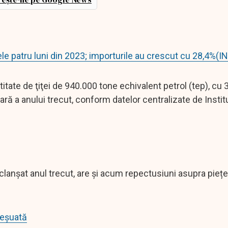
ele patru luni din 2023; importurile au crescut cu 28,4%(I
itate de ţiţei de 940.000 tone echivalent petrol (tep), cu 
ră a anului trecut, conform datelor centralizate de Instit
clanșat anul trecut, are și acum repectusiuni asupra pieței
ă eșuată