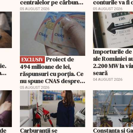
centralelor pe cărbune
conturile va fi 
ort
poate costa România
05 AUGUST 2026
05 AUGUST 2026
EXCLUSIV
peste un miliard de euro
Importurile de
ale României a
Proiect de
EXCLUSIV
ie.
2.200 MW la vâ
494 milioane de lei,
a
seară
răspunsuri cu porția. Ce
nu spune CNAS despre
04 AUGUST 2026
noul PIAS
05 AUGUST 2026
 de
Carburanții se
Constanța și Gal