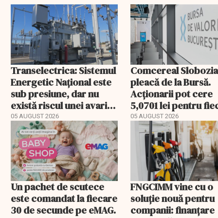
Transelectrica: Sistemul
Comcereal Slobozi
Energetic Național este
pleacă de la Bursă.
sub presiune, dar nu
Acționarii pot cere
există riscul unei avarii
5,0701 lei pentru fi
majore
acțiune
05 AUGUST 2026
05 AUGUST 2026
Un pachet de scutece
FNGCIMM vine cu o
este comandat la fiecare
soluție nouă pentru
30 de secunde pe eMAG.
companii: finanțare