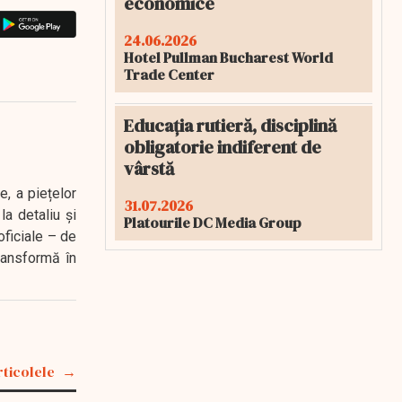
economice
24.06.2026
Hotel Pullman Bucharest World
Trade Center
Educația rutieră, disciplină
obligatorie indiferent de
vârstă
e, a piețelor
31.07.2026
a detaliu și
Platourile DC Media Group
oficiale – de
transformă în
rticolele