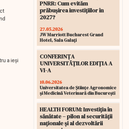
PNRR: Cum evităm
prăbușirea investițiilor în
ct
2027?
ind
27.05.2026
JW Marriott Bucharest Grand
Hotel, Sala Galați
CONFERINȚA
ru a ieși
UNIVERSITĂȚILOR EDIȚIA A
VI-A
10.06.2026
Universitatea de Științe Agronomice
și Medicină Veterinară din București
HEALTH FORUM: Investiția în
sănătate – pilon al securității
naționale și al dezvoltării