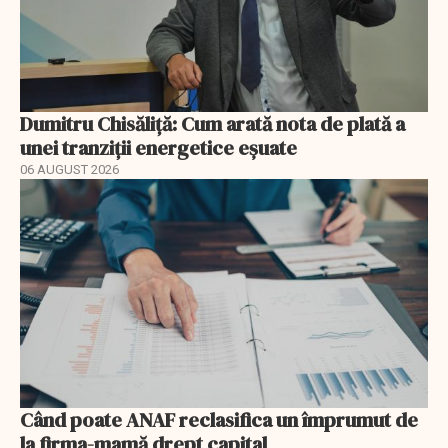
Dumitru Chisăliță: Cum arată nota de plată a
unei tranziții energetice eșuate
06 AUGUST 2026
Când poate ANAF reclasifica un împrumut de
la firma-mamă drept capital