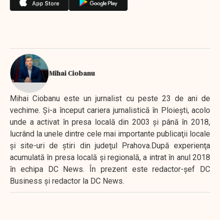
Mihai Ciobanu
Mihai Ciobanu este un jurnalist cu peste 23 de ani de
vechime. Şi-a început cariera jurnalistică în Ploieşti, acolo
unde a activat în presa locală din 2003 şi până în 2018,
lucrând la unele dintre cele mai importante publicaţii locale
şi site-uri de ştiri din judeţul Prahova.După experienţa
acumulată în presa locală şi regională, a intrat în anul 2018
în echipa DC News. În prezent este redactor-şef DC
Business şi redactor la DC News.