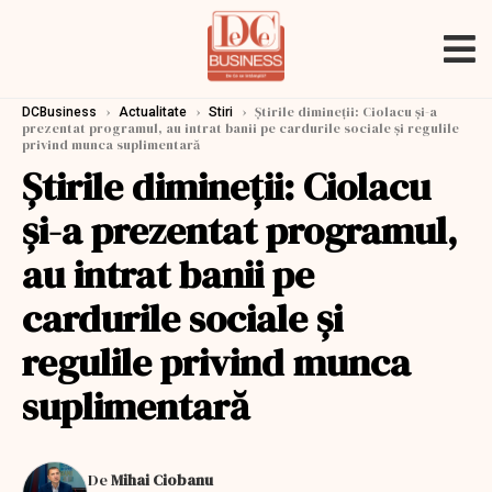
›
›
›
Ştirile dimineţii: Ciolacu şi-a
DCBusiness
Actualitate
Stiri
prezentat programul, au intrat banii pe cardurile sociale şi regulile
privind munca suplimentară
Ştirile dimineţii: Ciolacu
şi-a prezentat programul,
au intrat banii pe
cardurile sociale şi
regulile privind munca
suplimentară
De
Mihai Ciobanu