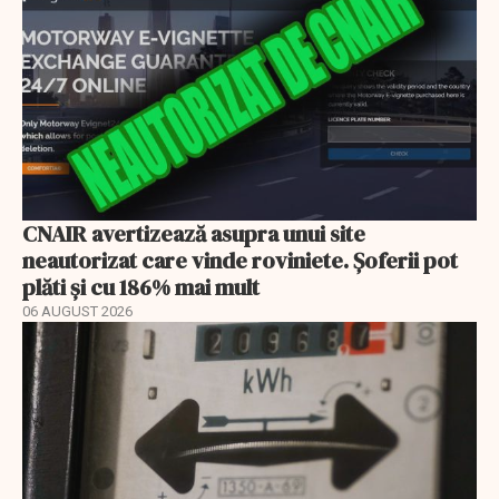
CNAIR avertizează asupra unui site
neautorizat care vinde roviniete. Șoferii pot
plăti și cu 186% mai mult
06 AUGUST 2026