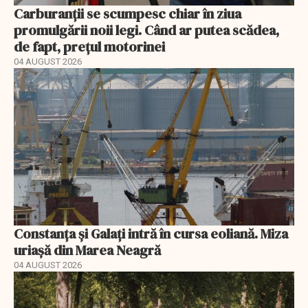
Carburanții se scumpesc chiar în ziua
promulgării noii legi. Când ar putea scădea,
de fapt, prețul motorinei
04 AUGUST 2026
Constanța și Galați intră în cursa eoliană. Miza
uriașă din Marea Neagră
04 AUGUST 2026