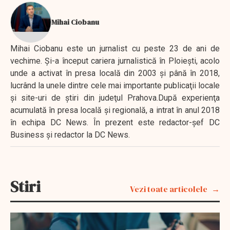
Mihai Ciobanu
Mihai Ciobanu este un jurnalist cu peste 23 de ani de
vechime. Şi-a început cariera jurnalistică în Ploieşti, acolo
unde a activat în presa locală din 2003 şi până în 2018,
lucrând la unele dintre cele mai importante publicaţii locale
şi site-uri de ştiri din judeţul Prahova.După experienţa
acumulată în presa locală şi regională, a intrat în anul 2018
în echipa DC News. În prezent este redactor-şef DC
Business şi redactor la DC News.
Stiri
Vezi toate articolele