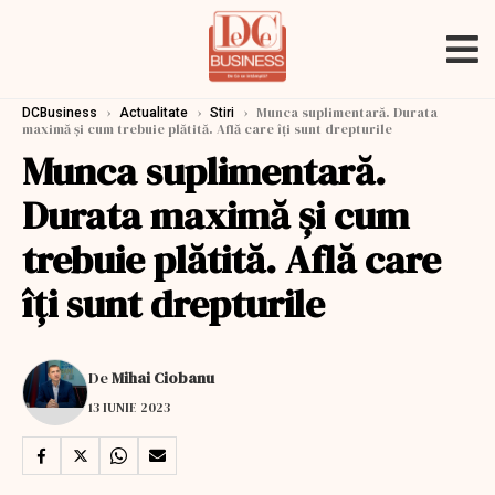
›
›
›
Munca suplimentară. Durata
DCBusiness
Actualitate
Stiri
maximă şi cum trebuie plătită. Află care îţi sunt drepturile
Munca suplimentară.
Durata maximă şi cum
trebuie plătită. Află care
îţi sunt drepturile
De
Mihai Ciobanu
13 IUNIE 2023