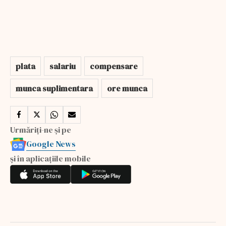
plata
salariu
compensare
munca suplimentara
ore munca
Urmăriți-ne și pe
Google News
și în aplicațiile mobile