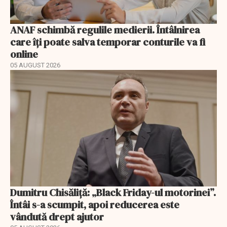
ANAF schimbă regulile medierii. Întâlnirea
care îți poate salva temporar conturile va fi
online
05 AUGUST 2026
Dumitru Chisăliță: „Black Friday-ul motorinei”.
Întâi s-a scumpit, apoi reducerea este
vândută drept ajutor