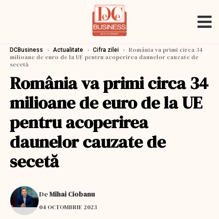
›
›
›
România va primi circa 34
DCBusiness
Actualitate
Cifra zilei
milioane de euro de la UE pentru acoperirea daunelor cauzate de
secetă
România va primi circa 34
milioane de euro de la UE
pentru acoperirea
daunelor cauzate de
secetă
De
Mihai Ciobanu
04 OCTOMBRIE 2023