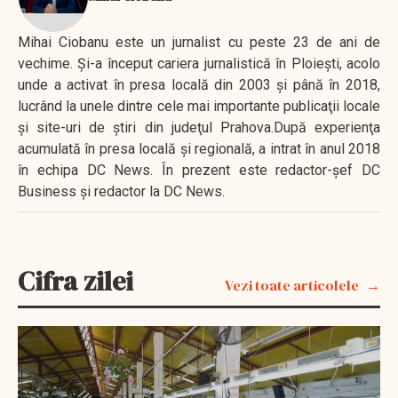
Mihai Ciobanu este un jurnalist cu peste 23 de ani de
vechime. Şi-a început cariera jurnalistică în Ploieşti, acolo
unde a activat în presa locală din 2003 şi până în 2018,
lucrând la unele dintre cele mai importante publicaţii locale
şi site-uri de ştiri din judeţul Prahova.După experienţa
acumulată în presa locală şi regională, a intrat în anul 2018
în echipa DC News. În prezent este redactor-şef DC
Business şi redactor la DC News.
Cifra zilei
Vezi toate articolele