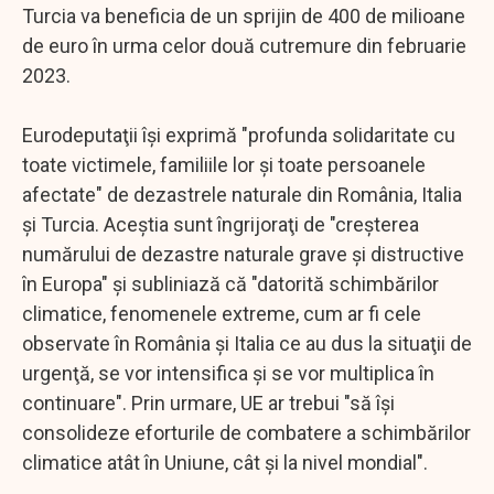
Turcia va beneficia de un sprijin de 400 de milioane
de euro în urma celor două cutremure din februarie
2023.
Eurodeputaţii îşi exprimă "profunda solidaritate cu
toate victimele, familiile lor şi toate persoanele
afectate" de dezastrele naturale din România, Italia
şi Turcia. Aceştia sunt îngrijoraţi de "creşterea
numărului de dezastre naturale grave şi distructive
în Europa" şi subliniază că "datorită schimbărilor
climatice, fenomenele extreme, cum ar fi cele
observate în România şi Italia ce au dus la situaţii de
urgenţă, se vor intensifica şi se vor multiplica în
continuare". Prin urmare, UE ar trebui "să îşi
consolideze eforturile de combatere a schimbărilor
climatice atât în Uniune, cât şi la nivel mondial".