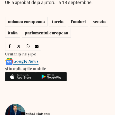
UE a aprobat deja ajutorul la 18 septembrie.
uniunea europeana
turcia
Fonduri
seceta
italia
parlamentul european
Urmăriți-ne și pe
Google News
și în aplicațiile mobile
Mihai Ciobanu