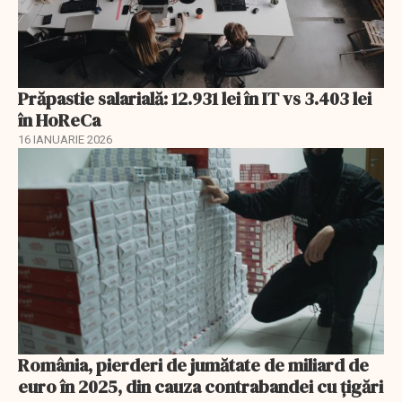
Prăpastie salarială: 12.931 lei în IT vs 3.403 lei
în HoReCa
16 IANUARIE 2026
România, pierderi de jumătate de miliard de
euro în 2025, din cauza contrabandei cu ţigări