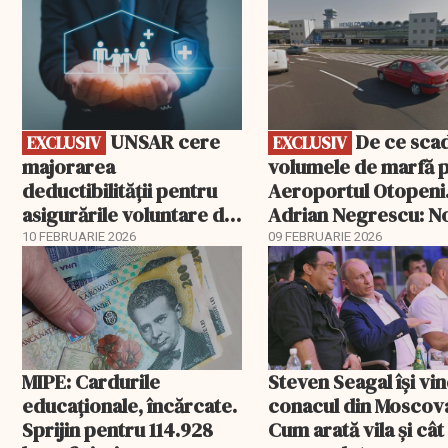
UNSAR cere
De ce scad
EXCLUSIV
EXCLUSIV
majorarea
volumele de marfă 
deductibilității pentru
Aeroportul Otopeni
asigurările voluntare de
Adrian Negrescu: N
sănătate
exemplu de politică
10 FEBRUARIE 2026
09 FEBRUARIE 2026
fiscală cu efecte lim
MIPE: Cardurile
Steven Seagal își vi
educaţionale, încărcate.
conacul din Moscov
Sprijin pentru 114.928
Cum arată vila și cât