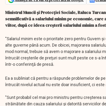
Ministrul Muncii şi Protecţiei Sociale, Raluca Turcan
semnificativă a salariului minim pe economie, care ar
viitor, după ce ideea creşterii salariului minim a fost
"Salariul minim este o prioritate zero pentru Guvern 
alte guverne până acum. De obicei, majorarea salariului m
mod normal, trebuie să avem o majorare a salariului m
întrucât creşterile de preţuri sunt mult peste ce s-a î
într-o conferinţă de presă.
Ea a subliniat că pentru a răspunde problemelor de pe 
întrucât nivelul actual nu este doar insuficient, ci este
"Sunt probabil cel mai pro ministru pentru creşterea sa
străinătate din cauza salariului şi datorită serviciilor 