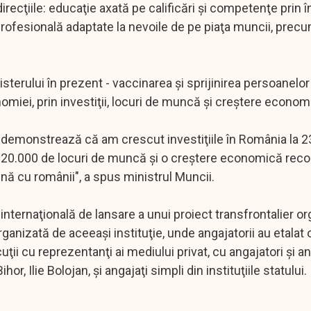
recţiile: educaţie axată pe calificări şi competenţe prin î
profesională adaptate la nevoile de pe piaţa muncii, precu
isterului în prezent - vaccinarea şi sprijinirea persoanelor
omiei, prin investiţii, locuri de muncă şi creştere econom
are demonstrează că am crescut investiţiile în România la 2
 120.000 de locuri de muncă şi o creştere economică reco
nă cu românii", a spus ministrul Muncii.
ă internaţională de lansare a unui proiect transfrontalier o
ganizată de aceeaşi instituţie, unde angajatorii au etalat 
uţii cu reprezentanţi ai mediului privat, cu angajatori şi an
or, Ilie Bolojan, şi angajaţi simpli din instituţiile statului.