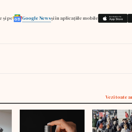
Google News
e și pe
și în aplicațiile mobile
Vezi toate a