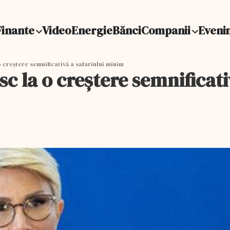
Finante
Video
Energie
Bănci
Companii
Eveni
creștere semnificativă a salariului minim
 la o creștere semnificati