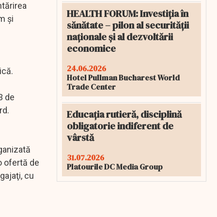
ntărirea
HEALTH FORUM: Investiția în
m şi
sănătate – pilon al securității
naționale și al dezvoltării
economice
24.06.2026
ică.
Hotel Pullman Bucharest World
Trade Center
3 de
rd.
Educația rutieră, disciplină
obligatorie indiferent de
vârstă
rganizată
31.07.2026
o ofertă de
Platourile DC Media Group
gajaţi, cu