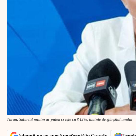
Turan: Salariul minim ar putea crește cu 8-12%, înainte de sfârșitul anului
Adaugă-ne ca sursă preferată în Google
Urmăr