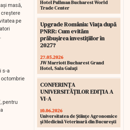
Hotel Pullman Bucharest World
eaşi masă,
Trade Center
ă creştere
vitatea pe
Upgrade România: Viața după
atori
PNRR: Cum evităm
.
prăbușirea investițiilor în
2027?
27.05.2026
JW Marriott Bucharest Grand
Hotel, Sala Galați
i s-a
ii octombrie
CONFERINȚA
UNIVERSITĂȚILOR EDIȚIA A
VI-A
", pentru
ea
10.06.2026
Universitatea de Științe Agronomice
și Medicină Veterinară din București