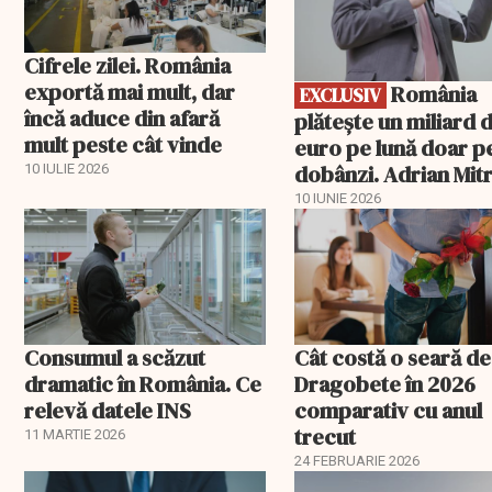
Cifrele zilei. România
exportă mai mult, dar
România
EXCLUSIV
încă aduce din afară
plătește un miliard 
mult peste cât vinde
euro pe lună doar p
dobânzi. Adrian Mitr
10 IULIE 2026
O datorie publică
10 IUNIE 2026
„insurmontabilă”
Consumul a scăzut
Cât costă o seară de
dramatic în România. Ce
Dragobete în 2026
relevă datele INS
comparativ cu anul
trecut
11 MARTIE 2026
24 FEBRUARIE 2026
EXCLUSIV
EXCLUSIV