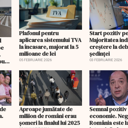
Plafonul pentru
Start pozitiv p
aplicarea sistemului TVA
Majoritatea indi
la încasare, majorat la 5
creştere la deb
pe
milioane de lei
şedinţei
.
ou
05 FEBRUARIE 2026
03 FEBRUARIE 2026
itate
nde
Aproape jumătate de
Semnal pozitiv
a.
miliion de români erau
economie. Neg
șomeri la finalul lui 2025
România este l