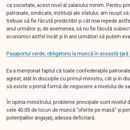
ca societate, acest nivel al salariului minim. Pentru pr
patronate, sindicate, instituţii ale statului, am reuşi
trebuie să fie făcută predictibil şi cât mai repede as
anul următor şi, de asemenea, să nu fie făcută subiectiv,
economici astfel încât şi în anii următori să putem ev
Pașaportul verde, obligatoriu la muncă în această țar
Ea a menţionat faptul că toate confederaţiile patronale
agreat, atât în discuţiile cu primul-ministru, cât şi în di
să existe o primă formă de negociere a nivelului de sa
În opinia ministrului, probleme principale sunt nivelul 
cele 40.00 de locuri de muncă "oferite pe masă" şi pen
potenţialilor angajaţi, adesea deficitară.