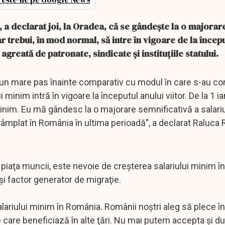
, a declarat joi, la Oradea, că se gândeşte la o majorar
 trebui, în mod normal, să intre în vigoare de la începu
 agreată de patronate, sindicate şi instituţiile statului.
şi un mare pas înainte comparativ cu modul în care s-au c
inim intră în vigoare la începutul anului viitor. De la 1 ia
inim. Eu mă gândesc la o majorare semnificativă a salari
ntâmplat în România în ultima perioadă", a declarat Raluca 
piaţa muncii, este nevoie de creşterea salariului minim î
 şi factor generator de migraţie.
lariului minim în România. Românii noştri aleg să plece în
de care beneficiază în alte ţări. Nu mai putem accepta şi duc