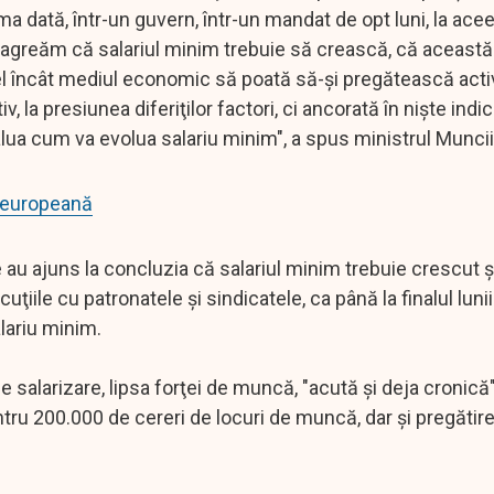
ima dată, într-un guvern, într-un mandat de opt luni, la ace
t să agreăm că salariul minim trebuie să crească, că aceast
tfel încât mediul economic să poată să-şi pregătească acti
 la presiunea diferiţilor factori, ci ancorată în nişte indic
alua cum va evolua salariu minim", a spus ministrul Muncii
ă europeană
 au ajuns la concluzia că salariul minim trebuie crescut ş
scuţiile cu patronatele şi sindicatele, ca până la finalul lun
lariu minim.
de salarizare, lipsa forţei de muncă, "acută şi deja cronică
tru 200.000 de cereri de locuri de muncă, dar şi pregătir