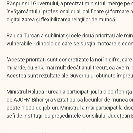
Răspunsul Guvernului, a precizat ministrul, merge pe di
învăţământului profesional dual, calificare şi formare 
digitalizarea şi flexibilizarea relaţiilor de muncă.
Raluca Turcan a subliniat şi cele două priorităţi ale min
vulnerabile - dincolo de care se susţin motoarele econ
"Aceste priorităţi sunt concretizate la noi în cifre, c
miliarde, cu 31% mai mult decât anul trecut, că avem
Acestea sunt rezultate ale Guvernului obţinute împreu
Ministrul Raluca Turcan a participat, joi, la o conferinţ
de AJOFM Bihor şi a vizitat bursa locurilor de muncă or
peste 1.000 de job-uri. Ministrul a mai participat la disc
şefi de instituţii, cu preşedintele Consiliului Judeţean Bih