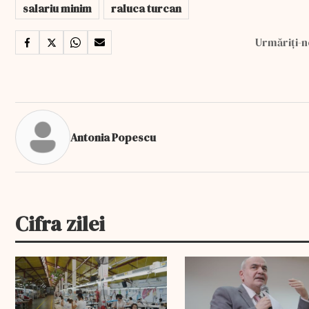
salariu minim
raluca turcan
Urmăriți-n
Antonia Popescu
Cifra zilei
EXCLUSIV