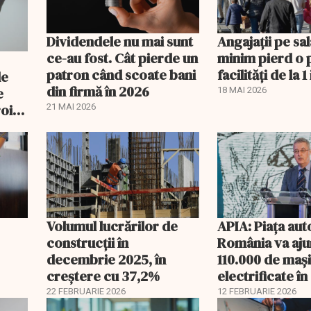
Dividendele nu mai sunt
Angajații pe sal
ce-au fost. Cât pierde un
minim pierd o 
patron când scoate bani
facilități de la 1 
de
din firmă în 2026
e
18 MAI 2026
oi:
21 MAI 2026
Volumul lucrărilor de
APIA: Piața aut
construcții în
România va aju
decembrie 2025, în
110.000 de mași
creștere cu 37,2%
electrificate î
22 FEBRUARIE 2026
12 FEBRUARIE 2026