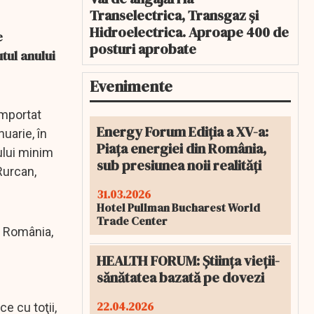
Transelectrica, Transgaz și
Hidroelectrica. Aproape 400 de
e
posturi aprobate
tul anului
Evenimente
omportat
Energy Forum Ediția a XV-a:
nuarie, în
Piața energiei din România,
ului minim
sub presiunea noii realități
Rurcan,
31.03.2026
Hotel Pullman Bucharest World
Trade Center
n România,
HEALTH FORUM: Știința vieții-
sănătatea bazată pe dovezi
22.04.2026
e cu toţii,