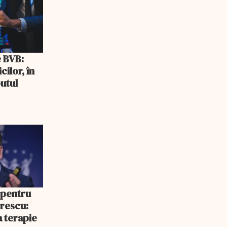
e BVB:
cilor, în
utul
 pentru
rescu:
a terapie