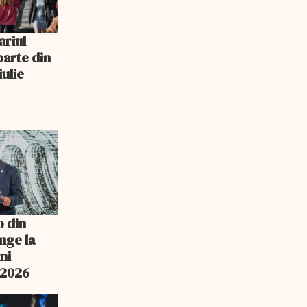
ariul
parte din
iulie
o din
nge la
ni
n 2026