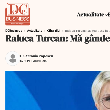
Actualitate
›
›
›
Raluca Turcan: Mă gândesc la o 
DCBusiness
Actualitate
Cifra zilei
Raluca Turcan: Mă gândesc
De
Antonia Popescu
16 SEPTEMBRIE 2021