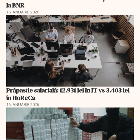
la BNR
16 IANUARIE 2026
Prăpastie salarială: 12.931 lei în IT vs 3.403 lei
în HoReCa
16 IANUARIE 2026