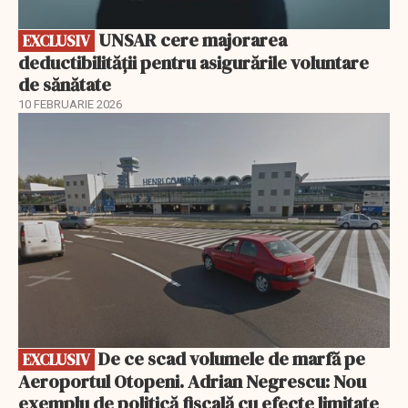
UNSAR cere majorarea
EXCLUSIV
deductibilității pentru asigurările voluntare
de sănătate
10 FEBRUARIE 2026
EXCLUSIV
De ce scad volumele de marfă pe
EXCLUSIV
Aeroportul Otopeni. Adrian Negrescu: Nou
exemplu de politică fiscală cu efecte limitate