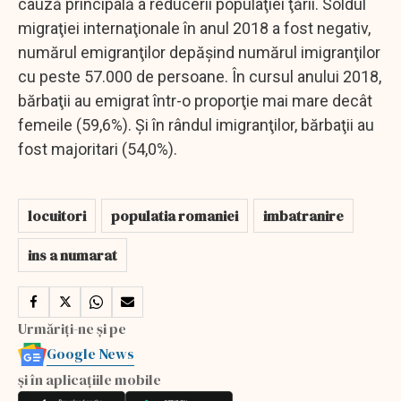
cauză principală a reducerii populaţiei ţării. Soldul
migraţiei internaţionale în anul 2018 a fost negativ,
numărul emigranţilor depăşind numărul imigranţilor
cu peste 57.000 de persoane. În cursul anului 2018,
bărbaţii au emigrat într-o proporţie mai mare decât
femeile (59,6%). Şi în rândul imigranţilor, bărbaţii au
fost majoritari (54,0%).
locuitori
populatia romaniei
imbatranire
ins a numarat
Urmăriți-ne și pe
Google News
și în aplicațiile mobile