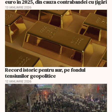
euro în 2025, din cauza contrabandei cu ţigări
13 IANUARIE 2026
Record istoric pentru aur, pe fondul
tensiunilor geopolitice
12 IANUARIE 2026