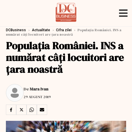
›
›
›
Populația României. INS a
DCBusiness
Actualitate
Cifra zilei
numărat câți locuitori are țara noastră
Populația României. INS a
numărat câți locuitori are
țara noastră
De
Mara Ivan
29 AUGUST 2019