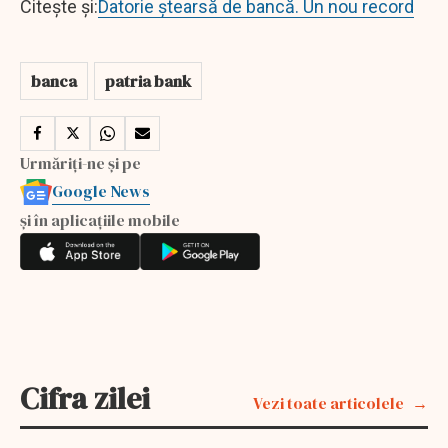
Citește și:
Datorie ștearsă de bancă. Un nou record
banca
patria bank
Urmăriți-ne și pe
Google News
și în aplicațiile mobile
Cifra zilei
Vezi toate articolele