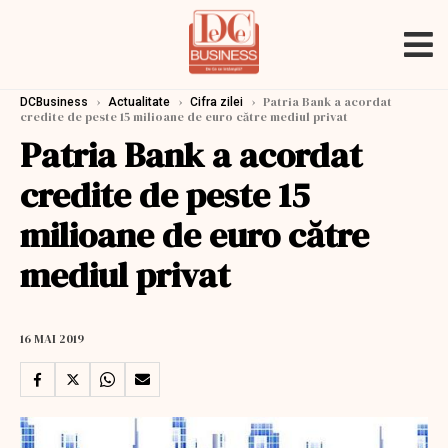
›
›
›
Patria Bank a acordat
DCBusiness
Actualitate
Cifra zilei
credite de peste 15 milioane de euro către mediul privat
Patria Bank a acordat
credite de peste 15
milioane de euro către
mediul privat
16 MAI 2019