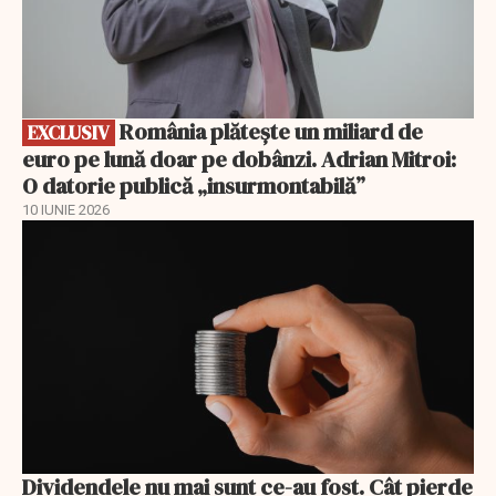
România plătește un miliard de
EXCLUSIV
euro pe lună doar pe dobânzi. Adrian Mitroi:
O datorie publică „insurmontabilă”
10 IUNIE 2026
Dividendele nu mai sunt ce-au fost. Cât pierde