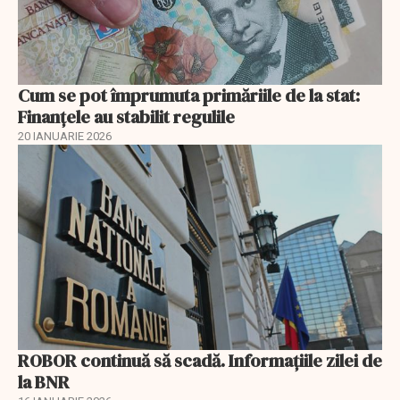
Cum se pot împrumuta primăriile de la stat:
Finanțele au stabilit regulile
20 IANUARIE 2026
ROBOR continuă să scadă. Informaţiile zilei de
la BNR