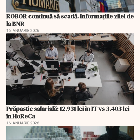
ROBOR continuă să scadă. Informaţiile zilei de
la BNR
16 IANUARIE 2026
Prăpastie salarială: 12.931 lei în IT vs 3.403 lei
în HoReCa
16 IANUARIE 2026