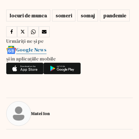
locuri de munca
someri
somaj
pandemie
Urmăriți-ne și pe
Google News
și în aplicațiile mobile
Matei Ion