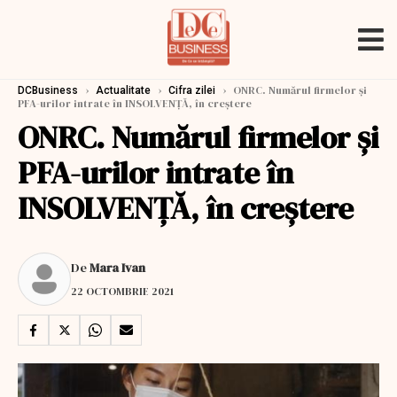
›
›
›
ONRC. Numărul firmelor și
DCBusiness
Actualitate
Cifra zilei
PFA-urilor intrate în INSOLVENȚĂ, în creștere
ONRC. Numărul firmelor și
PFA-urilor intrate în
INSOLVENȚĂ, în creștere
De
Mara Ivan
22 OCTOMBRIE 2021