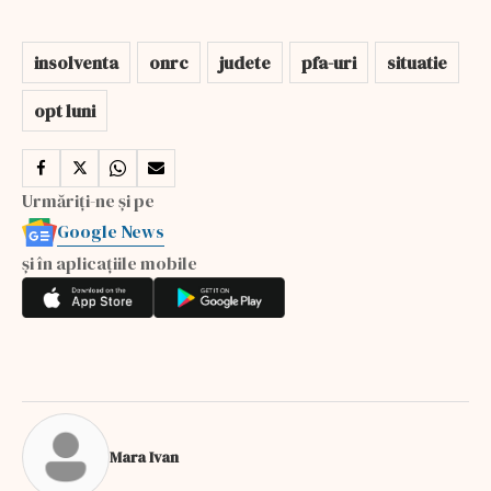
insolventa
onrc
judete
pfa-uri
situatie
opt luni
Urmăriți-ne și pe
Google News
și în aplicațiile mobile
Mara Ivan