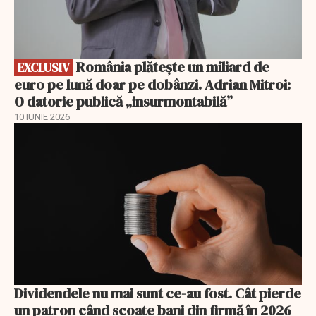
România plătește un miliard de
EXCLUSIV
euro pe lună doar pe dobânzi. Adrian Mitroi:
O datorie publică „insurmontabilă”
10 IUNIE 2026
Dividendele nu mai sunt ce-au fost. Cât pierde
un patron când scoate bani din firmă în 2026