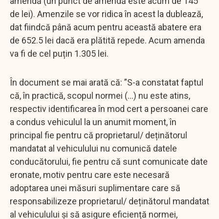
amendă (un punct de amendă este acum de 145
de lei). Amenzile se vor ridica în acest la dublează,
dat fiindcă până acum pentru această abatere era
de 652.5 lei dacă era plătită repede. Acum amenda
va fi de cel puțin 1.305 lei.
În document se mai arată că: ”S-a constatat faptul
că, în practică, scopul normei (...) nu este atins,
respectiv identificarea în mod cert a persoanei care
a condus vehiculul la un anumit moment, în
principal fie pentru că proprietarul/ deținătorul
mandatat al vehiculului nu comunică datele
conducătorului, fie pentru că sunt comunicate date
eronate, motiv pentru care este necesară
adoptarea unei măsuri suplimentare care să
responsabilizeze proprietarul/ deținătorul mandatat
al vehiculului și să asigure eficiență normei,