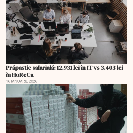
Prăpastie salarială: 12.931 lei în IT vs 3.403 lei
în HoReCa
16 IANUARIE 2026