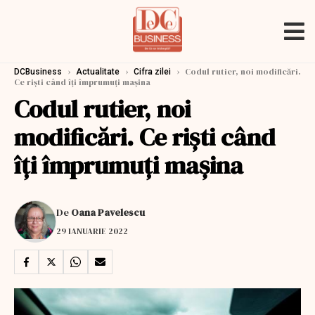
›
›
›
Codul rutier, noi modificări.
DCBusiness
Actualitate
Cifra zilei
Ce riști când îți împrumuți mașina
Codul rutier, noi
modificări. Ce riști când
îți împrumuți mașina
De
Oana Pavelescu
29 IANUARIE 2022