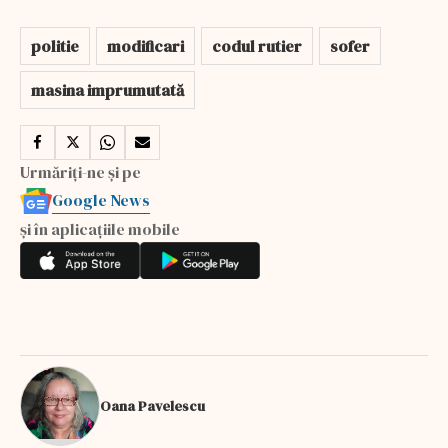
politie
modificari
codul rutier
sofer
masina imprumutată
Urmăriți-ne și pe
Google News
și în aplicațiile mobile
Oana Pavelescu