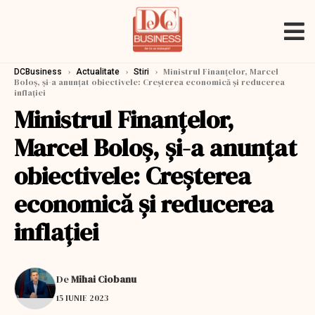
›
›
›
Ministrul Finanţelor, Marcel
DCBusiness
Actualitate
Stiri
Boloş, şi-a anunţat obiectivele: Creşterea economică şi reducerea
inflaţiei
Ministrul Finanţelor,
Marcel Boloş, şi-a anunţat
obiectivele: Creşterea
economică şi reducerea
inflaţiei
De
Mihai Ciobanu
15 IUNIE 2023