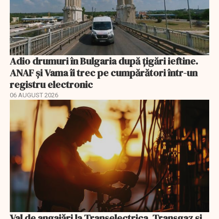
Adio drumuri în Bulgaria după țigări ieftine.
ANAF și Vama îi trec pe cumpărători într-un
registru electronic
06 AUGUST 2026
Val de angajări la Transelectrica, Transgaz și