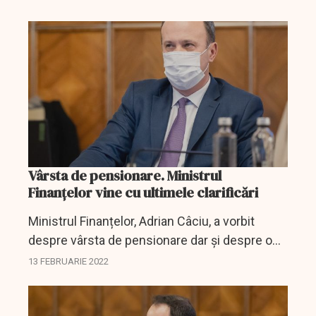
Vârsta de pensionare. Ministrul
Finanțelor vine cu ultimele clarificări
Ministrul Finanțelor, Adrian Câciu, a vorbit
despre vârsta de pensionare dar și despre o
posibilă nouă ajustare a pensiilor.
13 FEBRUARIE 2022