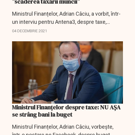
”scăderea taxării muncii”
Ministrul Finanțelor, Adrian Câciu, a vorbit, într-
un interviu pentru Antena3, despre taxe,
despre veniturile din Sănătăte și Educație, dar
04 DECEMBRIE 2021
și despre amenzile rutiere.
Ministrul Finanțelor despre taxe: NU AȘA
se strâng bani la buget
Ministrul Finanțelor, Adrian Câciu, vorbește,
într-o postare pe Facebook, despre buget,