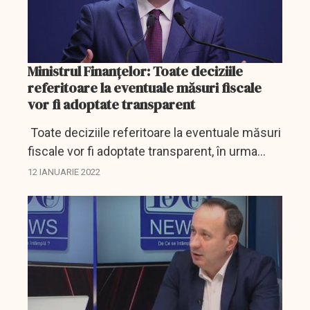
Ministrul Finanţelor: Toate deciziile
referitoare la eventuale măsuri fiscale
vor fi adoptate transparent
Toate deciziile referitoare la eventuale măsuri
fiscale vor fi adoptate transparent, în urma
dialogului cu reprezentanţii mediului de
12 IANUARIE 2022
afaceri, susţine ministrul Finanţelor, Adrian
Câciu.