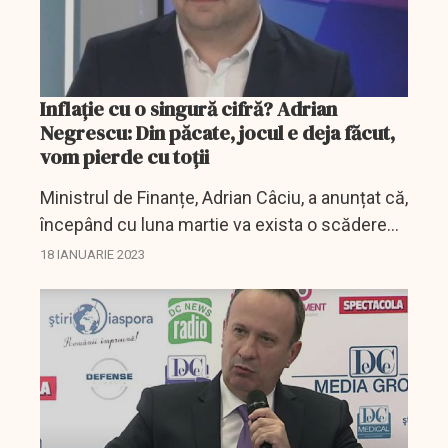
Inflație cu o singură cifră? Adrian
Negrescu: Din păcate, jocul e deja făcut,
vom pierde cu toții
Ministrul de Finanțe, Adrian Câciu, a anunțat că,
începând cu luna martie va exista o scădere
mai vizibilă a inflației, astfel ca până la sfârșitul
18 IANUARIE 2023
anului, inflația să aibă o singură...