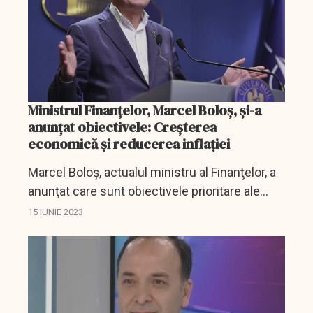
Ministrul Finanţelor, Marcel Boloş, şi-a
anunţat obiectivele: Creşterea
economică şi reducerea inflaţiei
Marcel Boloş, actualul ministru al Finanţelor, a
anunţat care sunt obiectivele prioritare ale
ministerului pe care îl conduce acum, după
15 IUNIE 2023
mandatul de la Fonduri Europene.