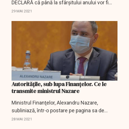
DECLARĂ că până la sfârşitului anului vor fi
conectate toate casele de marcat la sistemul
29 MAI 2021
informatic al ANAF, acest pas fiind foarte
important pentru...
Autoritățile, sub lupa Finanțelor. Ce le
transmite ministrul Nazare
Ministrul Finanţelor, Alexandru Nazare,
subliniază, într-o postare pe pagina sa de
Facebook, că ordonatorii de credite trebuie să
28 MAI 2021
menţină o atitudine prudentă în ceea ce