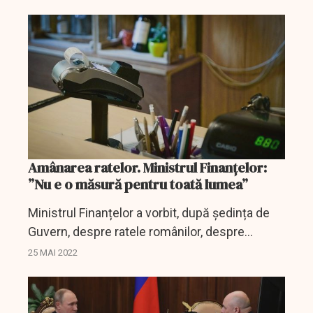
Amânarea ratelor. Ministrul Finanțelor:
”Nu e o măsură pentru toată lumea”
Ministrul Finanțelor a vorbit, după ședința de
Guvern, despre ratele românilor, despre
deficitul bugetar și multe alte lucruri.
25 MAI 2022