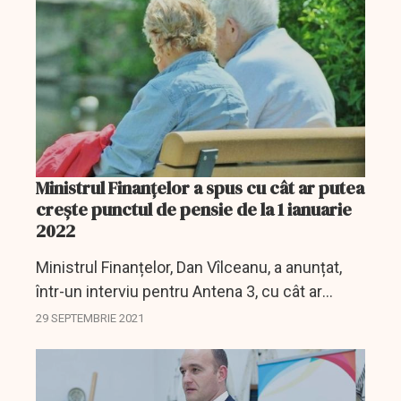
Ministrul Finanțelor a spus cu cât ar putea
crește punctul de pensie de la 1 ianuarie
2022
Ministrul Finanțelor, Dan Vîlceanu, a anunțat,
într-un interviu pentru Antena 3, cu cât ar
putea creșterea punctul de pensie de la 1
29 SEPTEMBRIE 2021
ianuarie 2022.