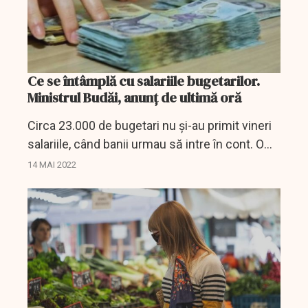
Ce se întâmplă cu salariile bugetarilor.
Ministrul Budăi, anunț de ultimă oră
Circa 23.000 de bugetari nu și-au primit vineri
salariile, când banii urmau să intre în cont. O
situație la care a reacționat atât Ministerul
14 MAI 2022
Finanțelor, cât și ministrul Muncii, Marius...