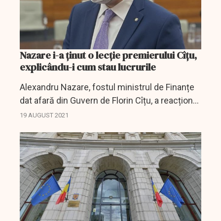
Nazare i-a ținut o lecție premierului Cîțu,
explicându-i cum stau lucrurile
Alexandru Nazare, fostul ministrul de Finanțe
dat afară din Guvern de Florin Cîțu, a reacționat
la ultimele declarații ale premierului, urându-i,
19 AUGUST 2021
totodată, mult succes lui Dan Vîlceanu, cel...