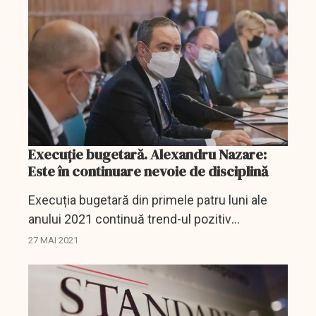
priveşte volumul...
Execuție bugetară. Alexandru Nazare:
Este în continuare nevoie de disciplină
Execuția bugetară din primele patru luni ale
anului 2021 continuă trend-ul pozitiv
înregistrat de la începutul anului și validează
27 MAI 2021
prognozele de creștere economică ale
instituțiilor...