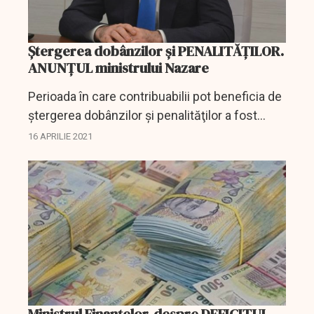
Ștergerea dobânzilor și PENALITĂȚILOR.
ANUNȚUL ministrului Nazare
Perioada în care contribuabilii pot beneficia de
ştergerea dobânzilor şi penalităţilor a fost
prelungită cu 10 luni, până la 31 ianuarie 2022,
16 APRILIE 2021
a anunţat ministrul Finanţelor, Alexandru...