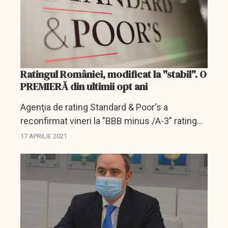
Ratingul României, modificat la "stabil". O
PREMIERĂ din ultimii opt ani
Agenţia de rating Standard & Poor's a
reconfirmat vineri la "BBB minus /A-3" ratingul
României pentru datoria pe termen lung şi
17 APRILIE 2021
scurt în valută şi în monedă locală şi a
îmbunătăţit...