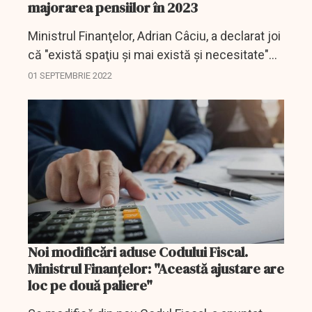
majorarea pensiilor în 2023
Ministrul Finanţelor, Adrian Câciu, a declarat joi
că "există spaţiu şi mai există şi necesitate"
pentru majorarea pensiilor anul viitor, însă nu a
01 SEPTEMBRIE 2022
avansat niciun procent, adăugând că...
Noi modificări aduse Codului Fiscal.
Ministrul Finanţelor: "Această ajustare are
loc pe două paliere"