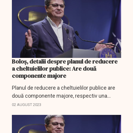
Boloş, detalii despre planul de reducere
a cheltuielilor publice: Are două
componente majore
Planul de reducere a cheltuielilor publice are
două componente majore, respectiv una
legată de performanţă şi a doua de disciplina
02 AUGUST 2023
financiară în utilizarea banilor publici, iar
măsurile sunt...