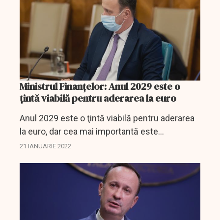
Ministrul Finanţelor: Anul 2029 este o
ţintă viabilă pentru aderarea la euro
Anul 2029 este o ţintă viabilă pentru aderarea
la euro, dar cea mai importantă este
convergenţa reală despre care foarte puţină
21 IANUARIE 2022
lume vorbeşte, a afirmat, joi, ministrul
Finanţelor, Adrian...