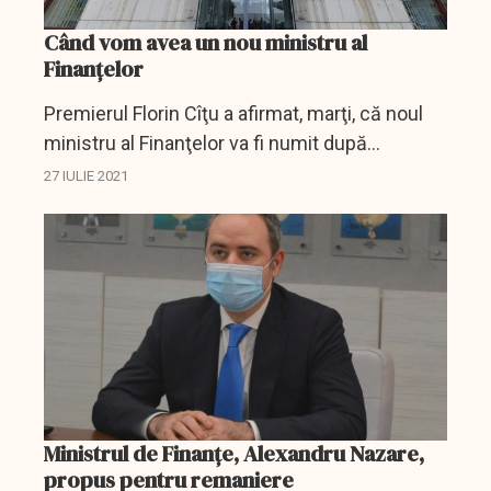
Când vom avea un nou ministru al
Finanțelor
Premierul Florin Cîţu a afirmat, marţi, că noul
ministru al Finanţelor va fi numit după
expirarea celor 45 de zile de la revocarea lui
27 IULIE 2021
Alexandru Nazare.
Ministrul de Finanțe, Alexandru Nazare,
propus pentru remaniere