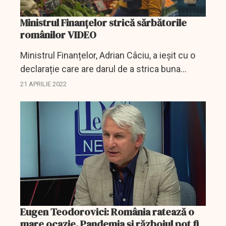
Ministrul Finanțelor strică sărbătorile
românilor VIDEO
Ministrul Finanțelor, Adrian Câciu, a ieșit cu o
declarație care are darul de a strica buna
dispoziție a românilor înaintea Sărbătorilor
21 APRILIE 2022
Pascale.
Eugen Teodorovici: România ratează o
mare ocazie. Pandemia și războiul pot fi