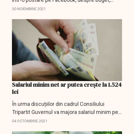
despre responsabilitate și stimularea
30 NOIEMBRIE 2021
economiei, despre obligații fiscale. ”Avem un
plan bine pus la...
Salariul minim net ar putea crește la 1.524
lei
În urma discuțiilor din cadrul Consiliului
Tripartit Guvernul va majora salariul minim pe
economie cu aproape 11%, ceea ce înseamnă
04 OCTOMBRIE 2021
o creștere netă de 10 procente.