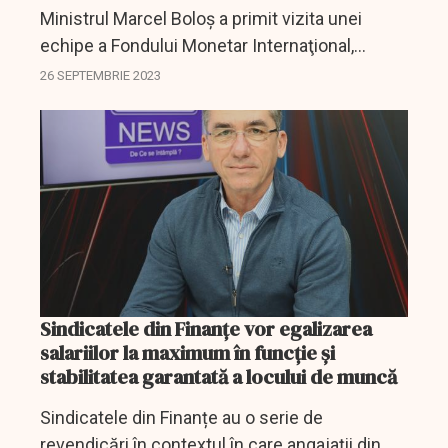
Ministrul Marcel Boloș a primit vizita unei
echipe a Fondului Monetar Internaţional,
condusă de Jan Kees Martijn.
26 SEPTEMBRIE 2023
Sindicatele din Finanțe vor egalizarea
salariilor la maximum în funcție și
stabilitatea garantată a locului de muncă
Sindicatele din Finanțe au o serie de
revendicări în contextul în care angajații din