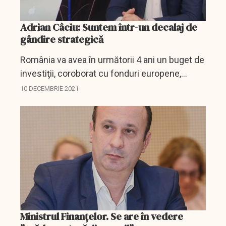
Adrian Câciu: Suntem într-un decalaj de
gândire strategică
România va avea în următorii 4 ani un buget de
investiţii, coroborat cu fonduri europene,
PNRR şi fonduri publice, pe care nu l-a avut
10 DECEMBRIE 2021
niciodată în istorie, a afirmat, vineri, ministrul...
Ministrul Finanțelor. Se are în vedere