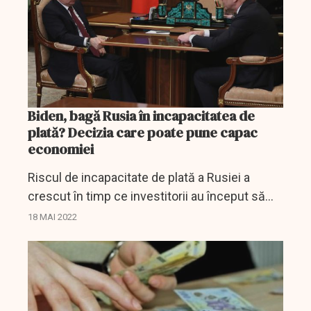
Biden, bagă Rusia în incapacitatea de
plată? Decizia care poate pune capac
economiei
Riscul de incapacitate de plată a Rusiei a
crescut în timp ce investitorii au început să
asimileze posibilitatea ca administrația Biden
18 MAI 2022
să blocheze complet plățile de obligațiuni din
partea...