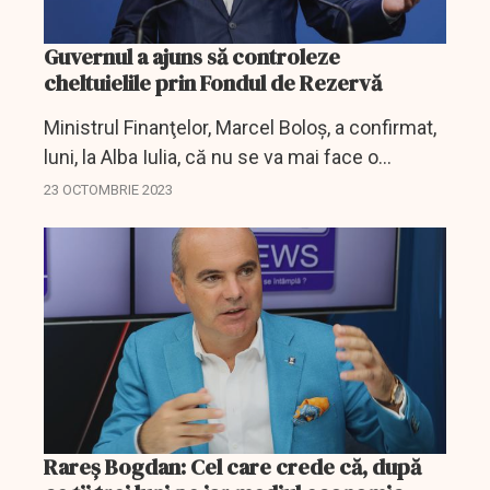
Guvernul a ajuns să controleze
cheltuielile prin Fondul de Rezervă
Ministrul Finanţelor, Marcel Boloş, a confirmat,
luni, la Alba Iulia, că nu se va mai face o
rectificare bugetară în acest an, arătând că
23 OCTOMBRIE 2023
prin modalitatea alocării banilor de la Fondul
de...
Rareş Bogdan: Cel care crede că, după