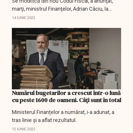
Se modifică din nou Codul Fiscal, a anunţat,
marţi, ministrul Finanţelor, Adrian Câciu, la
Parlament. Săptămâna aceasta coaliţia va ieşi
14 IUNIE 2022
cu decizia privind noile reglementări.
Numărul bugetarilor a crescut într-o lună
cu peste 1600 de oameni. Câți sunt în total
Ministerul Finanțelor a numărat, i-a adunat, a
tras linie și a aflat rezultatul.
12 IUNIE 2022