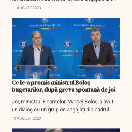
structurile Ministerului de Finanțe au intrat în
11 AUGUST 2023
grevă.
Ce le-a promis ministrul Boloş
bugetarilor, după greva spontană de joi
Joi, ministrul Finanțelor, Marcel Boloș, a avut
un dialog cu un grup de angajați din cadrul
ministerului, ca urmare a unui protest
10 AUGUST 2023
declanșat în cadrul instituției.