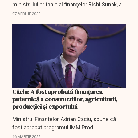
ministrului britanic al finanţelor Rishi Sunak, a
intrat sub tirul criticilor din cauza statutului
07 APRILIE 2022
său fiscal avantajos, în timp ce soţul său s-a...
Câciu: A fost aprobată finanțarea
puternică a construcțiilor, agriculturii,
producției și exportului
Ministrul Finanțelor, Adrian Câciu, spune că
fost aprobat programul IMM Prod.
16 MARTIE 2022