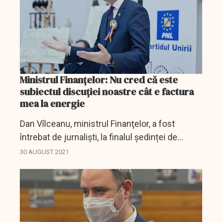
Ministrul Finanțelor: Nu cred că este
subiectul discuției noastre cât e factura
mea la energie
Dan Vîlceanu, ministrul Finanţelor, a fost
întrebat de jurnaliști, la finalul ședinței de
Guvern de luni, ce factură are la energie pentru
30 AUGUST 2021
luna trecută.