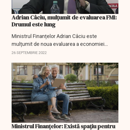
Adrian Câciu, mulțumit de evaluarea FMI:
Drumul este lung
Ministrul Finanțelor Adrian Câciu este
mulțumit de noua evaluarea a economiei
românești de către Fondul Monetar
26 SEPTEMBRIE 2022
Internațional.
Ministrul Finanțelor: Există spațiu pentru