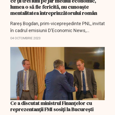
ce ții trei luni pe jar mediul economic,
lumea o să fie fericită, nu cunoaște
mentalitatea întreprinzătorului român
Rareș Bogdan, prim-vicepreședinte PNL, invitat
în cadrul emisiunii D'Economic News,
moderată de Alex Vlădescu, a comentat
04 OCTOMBRIE 2023
despre presupusa dispusă purtată în coaliție
din care reiese că...
Ce a discutat ministrul Finanţelor cu
reprezentanţii FMI sosiţi la Bucureşti