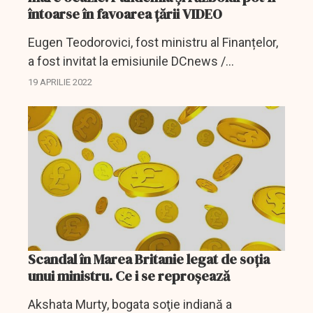
întoarse în favoarea țării VIDEO
Eugen Teodorovici, fost ministru al Finanțelor,
a fost invitat la emisiunile DCnews /
DCBusiness, unde a vorbit despre situația
19 APRILIE 2022
economică din România.
Scandal în Marea Britanie legat de soția
unui ministru. Ce i se reproșează
Akshata Murty, bogata soţie indiană a