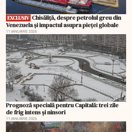
Chisăliță, despre petrolul greu din
EXCLUSIV
Venezuela și impactul asupra pieței globale
11 IANUARIE 2026
Prognoză specială pentru Capitală: trei zile
de frig intens și ninsori
11 IANUARIE 2026