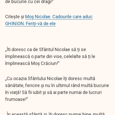
de bucurie cu cei dragi!”
Citește și
Moș Nicolae. Cadourile care aduc
GHINION. Feriți-vă de ele
„Îti doresc ca de Sfântul Nicolae să ți se
împlinească o parte din vise, celelalte să ți le
împlinească Moș Crăciun!”
„Cu ocazia Sfântului Nicolae îți doresc multă
sănătate, fericire și nu în ultimul rând multă bucurie
în viață! Să fii iubit și să ai parte numai de lucruri
frumoase!”
„În această sfântă zi, îti doresc numai bine, multă