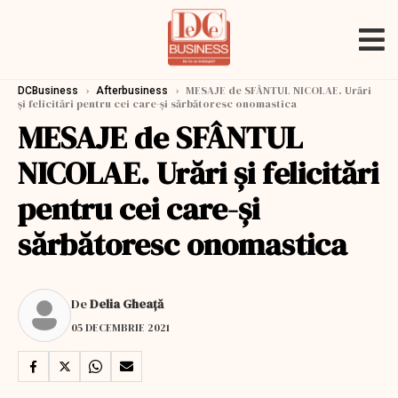
›
›
MESAJE de SFÂNTUL NICOLAE. Urări
DCBusiness
Afterbusiness
și felicitări pentru cei care-și sărbătoresc onomastica
MESAJE de SFÂNTUL
NICOLAE. Urări și felicitări
pentru cei care-și
sărbătoresc onomastica
De
Delia Gheață
05 DECEMBRIE 2021