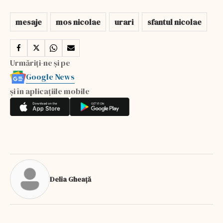
mesaje
mos nicolae
urari
sfantul nicolae
Urmăriți-ne și pe
Google News
și în aplicațiile mobile
Delia Gheață