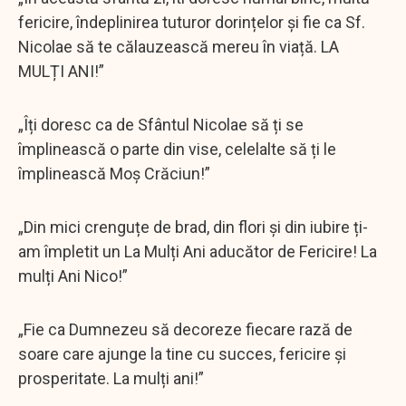
fericire, îndeplinirea tuturor dorințelor și fie ca Sf.
Nicolae să te călauzească mereu în viață. LA
MULȚI ANI!”
„Îți doresc ca de Sfântul Nicolae să ți se
împlinească o parte din vise, celelalte să ți le
împlinească Moș Crăciun!”
„Din mici crenguțe de brad, din flori și din iubire ți-
am împletit un La Mulți Ani aducător de Fericire! La
mulți Ani Nico!”
„Fie ca Dumnezeu să decoreze fiecare rază de
soare care ajunge la tine cu succes, fericire și
prosperitate. La mulți ani!”