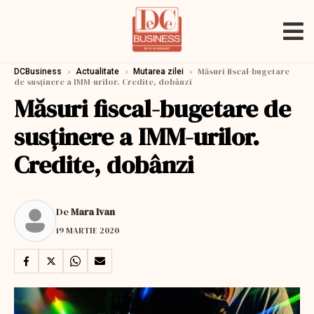
›
›
›
Măsuri fiscal-bugetare
DCBusiness
Actualitate
Mutarea zilei
de susținere a IMM-urilor. Credite, dobânzi
Măsuri fiscal-bugetare de
susținere a IMM-urilor.
Credite, dobânzi
De
Mara Ivan
19 MARTIE 2020