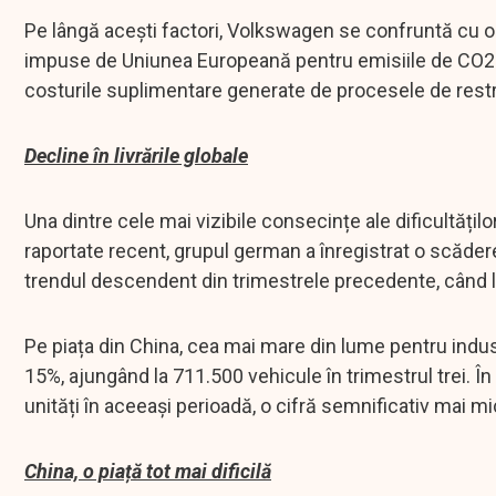
Pe lângă acești factori, Volkswagen se confruntă cu o c
impuse de Uniunea Europeană pentru emisiile de CO2 r
costurile suplimentare generate de procesele de restr
Decline în livrările globale
Una dintre cele mai vizibile consecințe ale dificultățilo
raportate recent, grupul german a înregistrat o scădere 
trendul descendent din trimestrele precedente, când li
Pe piața din China, cea mai mare din lume pentru indus
15%, ajungând la 711.500 vehicule în trimestrul trei. În
unități în aceeași perioadă, o cifră semnificativ mai mi
China, o piață tot mai dificilă