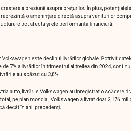
reștere a presiunii asupra prețurilor. În plus, potențiale
eprezintă o amenințare directă asupra veniturilor compan
ucturare pot afecta și ele performanța financiară.
r Volkswagen este declinul livrărilor globale. Potrivit datel
de 7% a livrărilor în trimestrul al treilea din 2024, contin
vrările au scăzut cu 3,8%.
tria auto, livrările Volkswagen au înregistrat o scădere d
 total, pe plan mondial, Volkswagen a livrat doar 2,176 mil
că decât în anii precedenți.