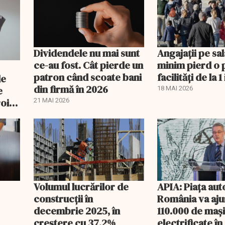
Dividendele nu mai sunt
Angajații pe sal
ce-au fost. Cât pierde un
minim pierd o 
patron când scoate bani
facilități de la 1 
de
din firmă în 2026
e
18 MAI 2026
oi:
21 MAI 2026
Volumul lucrărilor de
APIA: Piața aut
construcții în
România va aju
decembrie 2025, în
110.000 de mași
creștere cu 37,2%
electrificate î