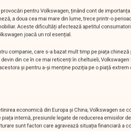
le provocări pentru Volkswagen, ținând cont de importanța
eză, a doua cea mai mare din lume, trece printr-o perioa
obiliar. Aceste dificultăți afectează apetitul consumatori
olkswagen joacă un rol esențial.
tru companie, care s-a bazat mult timp pe piața chineză
 devin din ce în ce mai reticenți în cheltuieli, Volkswagen
acestora și pentru a-și menține poziția pe o piață extrem
etinirea economică din Europa și China, Volkswagen se co
pe piața internă, presiunile legate de reducerea emisiilor d
rare sunt factori care agravează situația financiară a c