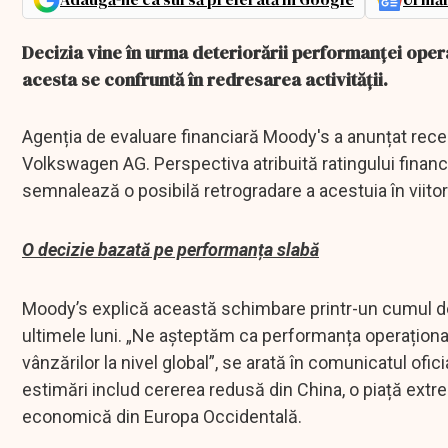
Decizia vine în urma deteriorării performanței oper
acesta se confruntă în redresarea activității.
Agenția de evaluare financiară Moody's a anunțat rece
Volkswagen AG. Perspectiva atribuită ratingului financi
semnalează o posibilă retrogradare a acestuia în viitor
O decizie bazată pe performanța slabă
Moody’s explică această schimbare printr-un cumul de 
ultimele luni. „Ne așteptăm ca performanța operațional
vânzărilor la nivel global”, se arată în comunicatul ofic
estimări includ cererea redusă din China, o piață ext
economică din Europa Occidentală.