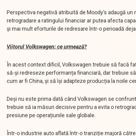
Perspectiva negativă atribuită de Moody’s adaugă un n
retrogradare a ratingului financiar ar putea afecta cap
și mai mult eforturile de redresare într-o perioadă dej
Viitorul Volkswagen: ce urmează?
În acest context dificil, Volkswagen trebuie să facă 
să-și redreseze performanța financiară, dar trebuie s
cum ar fi China, și să își adapteze producția la noile
Deși nu este prima dată când Volkswagen se confruntă 
trebuie să ia măsuri decisive pentru a evita o retrogra
presiune pe operațiunile sale globale.
Într-o industrie auto aflată într-o tranziție majoră căt