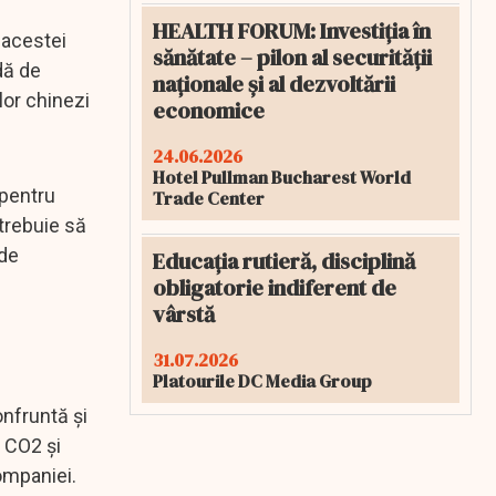
HEALTH FORUM: Investiția în
 acestei
sănătate – pilon al securității
dă de
naționale și al dezvoltării
lor chinezi
economice
24.06.2026
Hotel Pullman Bucharest World
 pentru
Trade Center
 trebuie să
 de
Educația rutieră, disciplină
obligatorie indiferent de
vârstă
31.07.2026
Platourile DC Media Group
nfruntă și
e CO2 și
ompaniei.