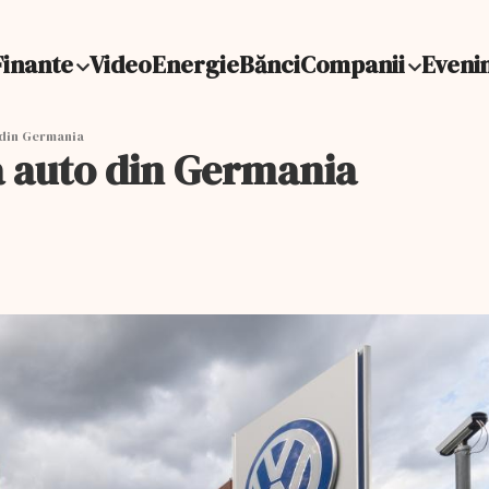
Finante
Video
Energie
Bănci
Companii
Eveni
 din Germania
a auto din Germania