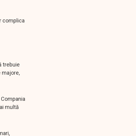
ar complica
ă trebuie
e majore,
e. Compania
mai multă
mari,