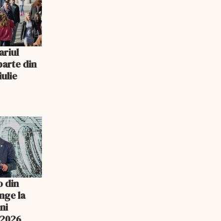
ariul
parte din
iulie
o din
nge la
ni
n 2026