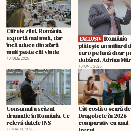
Cifrele zilei. România
exportă mai mult, dar
România
EXCLUSIV
încă aduce din afară
plătește un miliard 
mult peste cât vinde
euro pe lună doar p
dobânzi. Adrian Mitr
10 IULIE 2026
O datorie publică
10 IUNIE 2026
„insurmontabilă”
Consumul a scăzut
Cât costă o seară de
dramatic în România. Ce
Dragobete în 2026
relevă datele INS
comparativ cu anul
trecut
11 MARTIE 2026