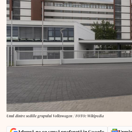
Unul dintre sediile grupului Volkswagen / FOTO: Wikipedia
Adaugă-ne ca sursă preferată în Google
Urmăr