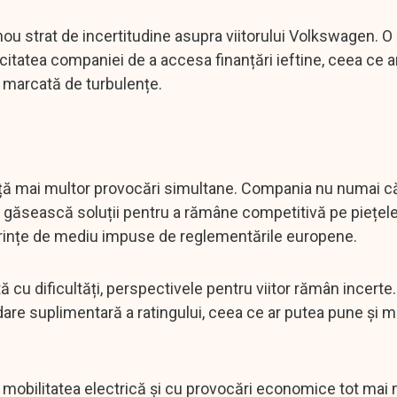
ou strat de incertitudine asupra viitorului Volkswagen. O
acitatea companiei de a accesa finanțări ieftine, ceea ce 
a marcată de turbulențe.
față mai multor provocări simultane. Compania nu numai c
ă găsească soluții pentru a rămâne competitivă pe piețel
 cerințe de mediu impuse de reglementările europene.
cu dificultăți, perspectivele pentru viitor rămân incert
dare suplimentară a ratingului, ceea ce ar putea pune și 
re mobilitatea electrică și cu provocări economice tot mai 