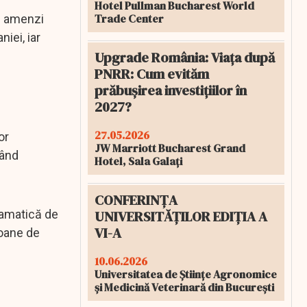
Hotel Pullman Bucharest World
Trade Center
le amenzi
iei, iar
Upgrade România: Viața după
PNRR: Cum evităm
prăbușirea investițiilor în
2027?
27.05.2026
or
JW Marriott Bucharest Grand
uând
Hotel, Sala Galați
CONFERINȚA
UNIVERSITĂȚILOR EDIȚIA A
ramatică de
VI-A
ioane de
10.06.2026
Universitatea de Științe Agronomice
și Medicină Veterinară din București