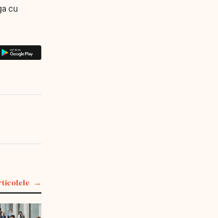
ga cu
rticolele