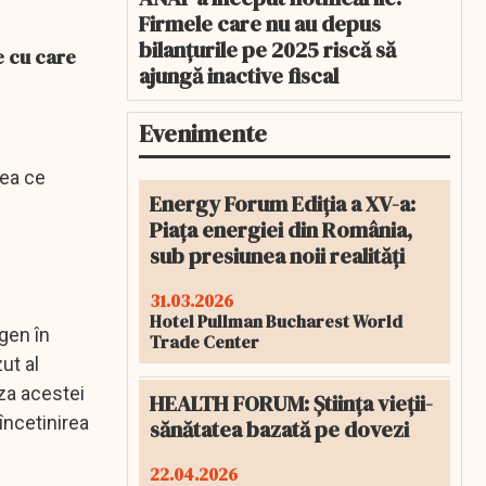
Firmele care nu au depus
bilanțurile pe 2025 riscă să
e cu care
ajungă inactive fiscal
Evenimente
eea ce
Energy Forum Ediția a XV-a:
Piața energiei din România,
sub presiunea noii realități
31.03.2026
Hotel Pullman Bucharest World
gen în
Trade Center
ut al
aza acestei
HEALTH FORUM: Știința vieții-
încetinirea
sănătatea bazată pe dovezi
22.04.2026