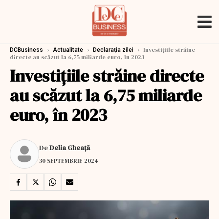
›
›
›
Investiţiile străine
DCBusiness
Actualitate
Declarația zilei
directe au scăzut la 6,75 miliarde euro, în 2023
Investiţiile străine directe
au scăzut la 6,75 miliarde
euro, în 2023
De
Delia Gheață
30 SEPTEMBRIE 2024