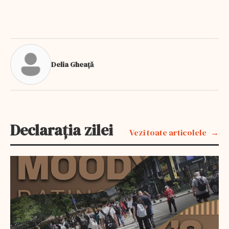
Delia Gheață
Declarația zilei
Vezi toate articolele