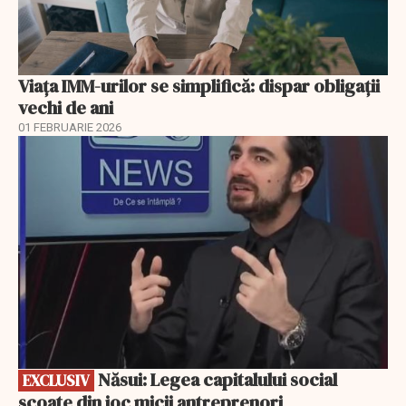
Viața IMM-urilor se simplifică: dispar obligații
vechi de ani
01 FEBRUARIE 2026
EXCLUSIV
Năsui: Legea capitalului social
EXCLUSIV
scoate din joc micii antreprenori