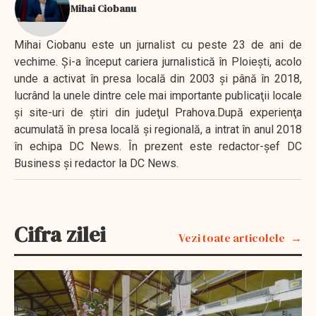
Mihai Ciobanu
Mihai Ciobanu este un jurnalist cu peste 23 de ani de
vechime. Şi-a început cariera jurnalistică în Ploieşti, acolo
unde a activat în presa locală din 2003 şi până în 2018,
lucrând la unele dintre cele mai importante publicaţii locale
şi site-uri de ştiri din judeţul Prahova.După experienţa
acumulată în presa locală şi regională, a intrat în anul 2018
în echipa DC News. În prezent este redactor-şef DC
Business şi redactor la DC News.
Cifra zilei
Vezi toate articolele