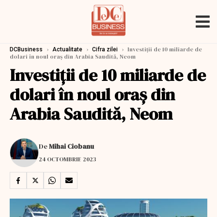
›
›
›
Investiții de 10 miliarde de
DCBusiness
Actualitate
Cifra zilei
dolari în noul oraș din Arabia Saudită, Neom
Investiții de 10 miliarde de
dolari în noul oraș din
Arabia Saudită, Neom
De
Mihai Ciobanu
24 OCTOMBRIE 2023