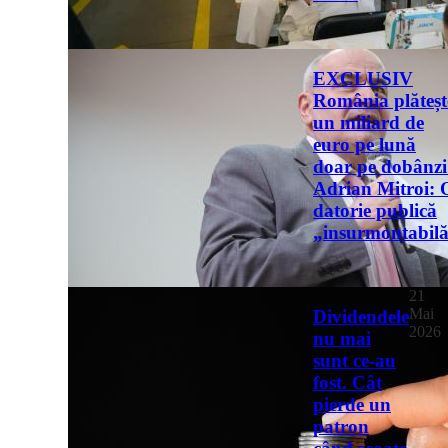
EXCLUSIV
România plăteșt
un miliard de
euro pe lună
doar pe dobânzi
Adrian Mitroi: 
datorie publică
„insurmontabil
21
Mai
Dividendele
2026
nu mai
sunt ce-au
fost. Cât
EXCLUSIV
pierde un
patron