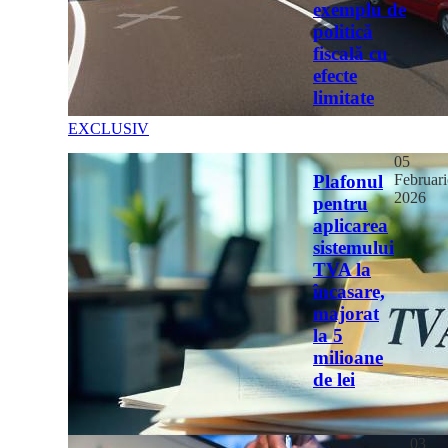
exemplu de
politică
fiscală cu
efecte
limitate
EXCLUSIV
05
Februari
Plafonul
2026
pentru
aplicarea
sistemului
TVA la
încasare,
majorat
la 5
milioane
de lei
03