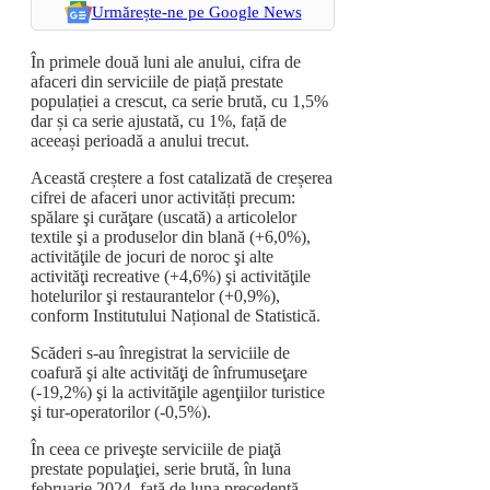
Urmărește-ne pe Google News
În primele două luni ale anului, cifra de
afaceri din serviciile de piață prestate
populației a crescut, ca serie brută, cu 1,5%
dar și ca serie ajustată, cu 1%, față de
aceeași perioadă a anului trecut.
Această creștere a fost catalizată de creșerea
cifrei de afaceri unor activități precum:
spălare şi curăţare (uscată) a articolelor
textile şi a produselor din blană (+6,0%),
activităţile de jocuri de noroc şi alte
activităţi recreative (+4,6%) şi activităţile
hotelurilor şi restaurantelor (+0,9%),
conform Institutului Național de Statistică.
Scăderi s-au înregistrat la serviciile de
coafură şi alte activităţi de înfrumuseţare
(-19,2%) şi la activităţile agenţiilor turistice
şi tur-operatorilor (-0,5%).
În ceea ce priveşte serviciile de piaţă
prestate populaţiei, serie brută, în luna
februarie 2024, faţă de luna precedentă,