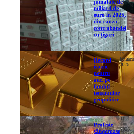
jumătate de
miliard de
euro în 2025,
din cauza
contrabandei
cu ţigări
12
Ianuari
Record
2026
istoric
pentru
aur, pe
fondul
tensiunilor
geopolitice
11
Ianuari
Proteste
2026
sângeroase