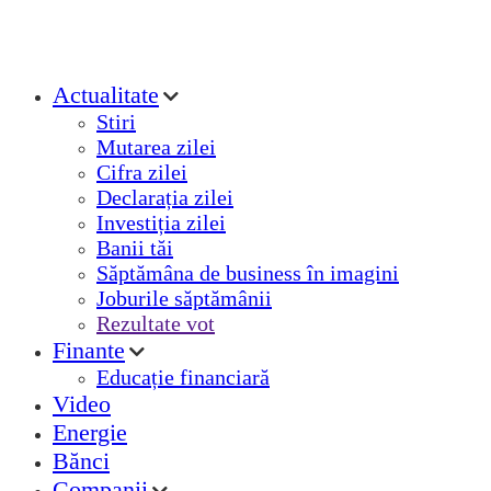
Actualitate
Stiri
Mutarea zilei
Cifra zilei
Declarația zilei
Investiția zilei
Banii tăi
Săptămâna de business în imagini
Joburile săptămânii
Rezultate vot
Finante
Educație financiară
Video
Energie
Bănci
Companii