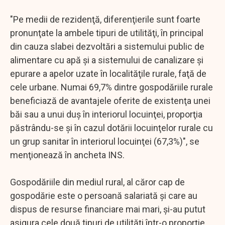
"Pe medii de rezidenţă, diferenţierile sunt foarte
pronunţate la ambele tipuri de utilităţi, în principal
din cauza slabei dezvoltări a sistemului public de
alimentare cu apă şi a sistemului de canalizare şi
epurare a apelor uzate în localităţile rurale, faţă de
cele urbane. Numai 69,7% dintre gospodăriile rurale
beneficiază de avantajele oferite de existenţa unei
băi sau a unui duş în interiorul locuinţei, proporţia
păstrându-se şi în cazul dotării locuinţelor rurale cu
un grup sanitar în interiorul locuinţei (67,3%)", se
menţionează în ancheta INS.
Gospodăriile din mediul rural, al căror cap de
gospodărie este o persoană salariată şi care au
dispus de resurse financiare mai mari, şi-au putut
asigura cele două tipuri de utilităţi într-o proporţie