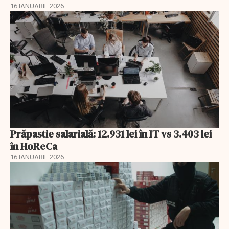
16 IANUARIE 2026
Prăpastie salarială: 12.931 lei în IT vs 3.403 lei
în HoReCa
16 IANUARIE 2026