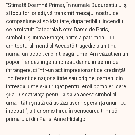
”Stimată Doamnă Primar, În numele Bucureştiului şi
al locuitorilor săi, vă transmit mesajul nostru de
compasiune si solidaritate, dupa teribilul incendiu
ce a mistuit Catedrala Notre Dame de Paris,
simbolul şi inima Franţei, parte a patrimoniului
arhitectural mondial.Această tragedie a unit nu
numai un popor, ci o întreagă lume. Am văzut ieri un
popor francez îngenuncheat, dar nu în semn de
înfrângere, ci într-un act impresionant de credinţă!
Indiferent de naţionalitate sau origine, oameni din
întreaga lume s-au rugat pentru eroii pompieri care
şi-au riscat viaţa pentru a salva acest simbol al
umanităţii şi iată că astăzi avem speranţa unui nou
început!", a transmis Firea în scrisoarea trimisă
primarului din Paris, Anne Hidalgo.