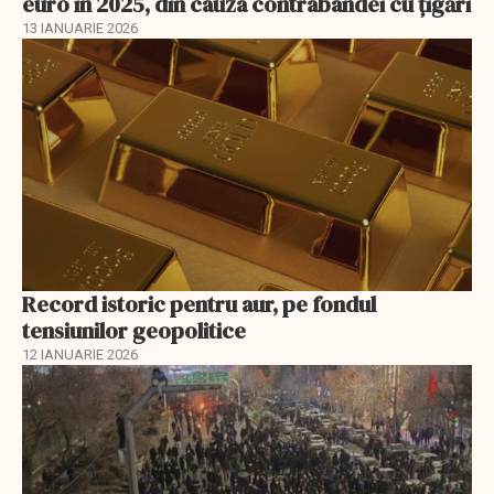
euro în 2025, din cauza contrabandei cu ţigări
13 IANUARIE 2026
Record istoric pentru aur, pe fondul
tensiunilor geopolitice
12 IANUARIE 2026