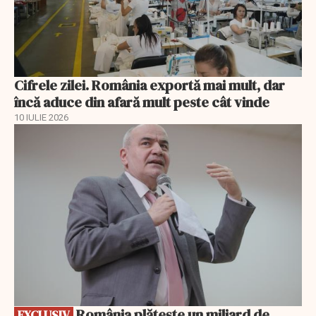
Cifrele zilei. România exportă mai mult, dar
încă aduce din afară mult peste cât vinde
10 IULIE 2026
EXCLUSIV
România plătește un miliard de
EXCLUSIV