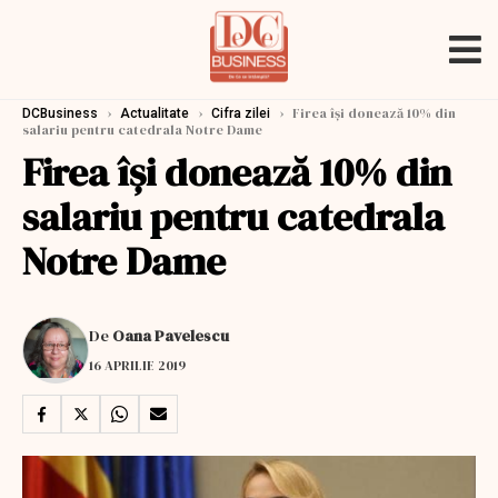
›
›
›
Firea își donează 10% din
DCBusiness
Actualitate
Cifra zilei
salariu pentru catedrala Notre Dame
Firea își donează 10% din
salariu pentru catedrala
Notre Dame
De
Oana Pavelescu
16 APRILIE 2019