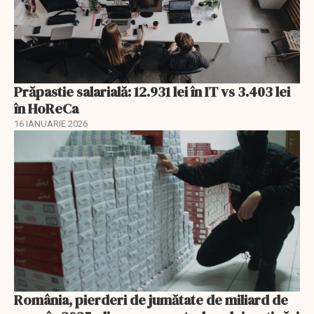
Prăpastie salarială: 12.931 lei în IT vs 3.403 lei
în HoReCa
16 IANUARIE 2026
România, pierderi de jumătate de miliard de