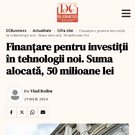
›
›
›
Finanţare pentru investiţii
DCBusiness
Actualitate
Cifra zilei
în tehnologii noi. Suma alocată, 50 milioane lei
Finanţare pentru investiţii
în tehnologii noi. Suma
alocată, 50 milioane lei
De
Vlad Roibu
29 IULIE 2024