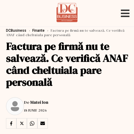
›
›
Factura pe firmă nu te salvează. Ce verifică
DCBusiness
Finante
ANAF când cheltuiala pare personală
Factura pe firmă nu te
salvează. Ce verifică ANAF
când cheltuiala pare
personală
De
Matei Ion
18 IUNIE 2026