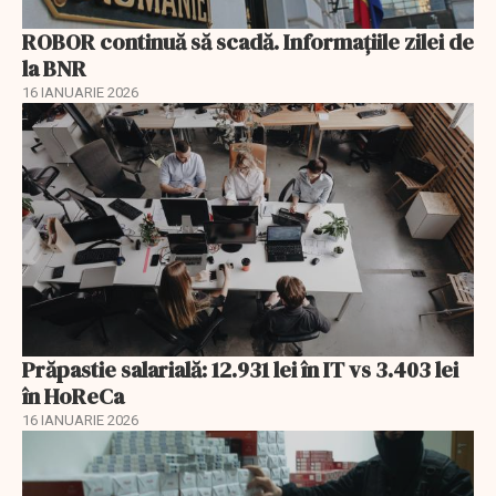
ROBOR continuă să scadă. Informaţiile zilei de
la BNR
16 IANUARIE 2026
Prăpastie salarială: 12.931 lei în IT vs 3.403 lei
în HoReCa
16 IANUARIE 2026