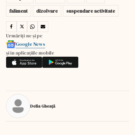
faliment
dizolvare
suspendare activitate
Urmăriți-ne și pe
Google News
și în aplicațiile mobile
Delia Gheață