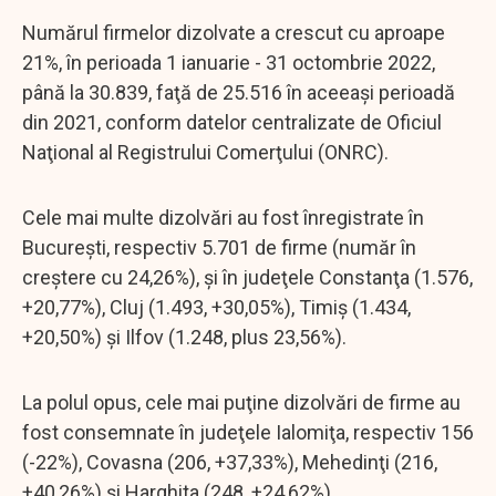
Numărul firmelor dizolvate a crescut cu aproape
21%, în perioada 1 ianuarie - 31 octombrie 2022,
până la 30.839, faţă de 25.516 în aceeaşi perioadă
din 2021, conform datelor centralizate de Oficiul
Naţional al Registrului Comerţului (ONRC).
Cele mai multe dizolvări au fost înregistrate în
Bucureşti, respectiv 5.701 de firme (număr în
creştere cu 24,26%), şi în judeţele Constanţa (1.576,
+20,77%), Cluj (1.493, +30,05%), Timiş (1.434,
+20,50%) şi Ilfov (1.248, plus 23,56%).
La polul opus, cele mai puţine dizolvări de firme au
fost consemnate în judeţele Ialomiţa, respectiv 156
(-22%), Covasna (206, +37,33%), Mehedinţi (216,
+40,26%) şi Harghita (248, +24,62%).