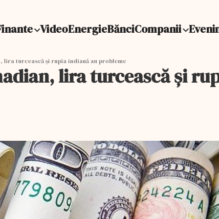
Finante
Video
Energie
Bănci
Companii
Eveni
 lira turcească şi rupia indiană au probleme
adian, lira turcească şi r