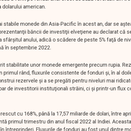
 dolarului american.
mai stabile monede din Asia-Pacific în acest an, dar se aşt
eprezentanţii băncii de investiţii elveţiene au declarat că 
 sfârşitul anului, adică o scădere de peste 5% faţă de niv
ână în septembrie 2022.
erit stabilitate unor monede emergente precum rupia. Rez
 primul rând, fluxurile consistente de fonduri şi, în al doil
nstrui rezervele şi a se pregăti pentru niveluri mai ridica
ar de investitorii instituţionali străini, ci şi printr-un flux
crescut cu 168%, până la 17,57 miliarde de dolari, între april
ntă primul trimestru din anul fiscal 2022 al Indiei. Aceast
i în întreprinderi. Fluxurile de fonduri au fost unul dintre m