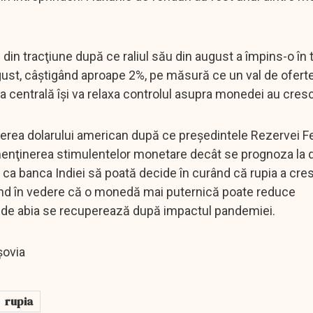
 din tracţiune după ce raliul său din august a împins-o în 
ust, câştigând aproape 2%, pe măsură ce un val de ofert
banca centrală îşi va relaxa controlul asupra monedei au cres
rea dolarului american după ce preşedintele Rezervei F
menţinerea stimulentelor monetare decât se prognoza la 
 ca banca Indiei să poată decide în curând că rupia a cre
 având în vedere că o monedă mai puternică poate reduce
a de abia se recuperează după impactul pandemiei.
şovia
rupia