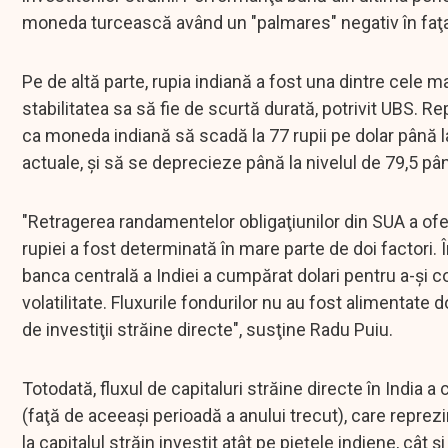
moneda turcească având un "palmares" negativ în faţa
Pe de altă parte, rupia indiană a fost una dintre cele 
stabilitatea sa să fie de scurtă durată, potrivit UBS. R
ca moneda indiană să scadă la 77 rupii pe dolar până la
actuale, şi să se deprecieze până la nivelul de 79,5 p
"Retragerea randamentelor obligaţiunilor din SUA a of
rupiei a fost determinată în mare parte de doi factori. În
banca centrală a Indiei a cumpărat dolari pentru a-şi co
volatilitate. Fluxurile fondurilor nu au fost alimentate do
de investiţii străine directe", susţine Radu Puiu.
Totodată, fluxul de capitaluri străine directe în India a 
(faţă de aceeaşi perioadă a anului trecut), care reprezi
la capitalul străin investit atât pe pieţele indiene, cât ş