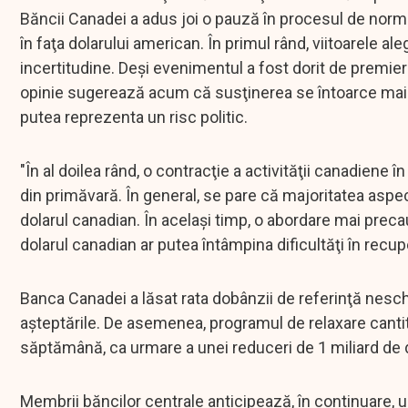
Băncii Canadei a adus joi o pauză în procesul de norma
în faţa dolarului american. În primul rând, viitoarele a
incertitudine. Deşi evenimentul a fost dorit de premie
opinie sugerează acum că susţinerea se întoarce mai m
putea reprezenta un risc politic.
"În al doilea rând, o contracţie a activităţii canadiene 
din primăvară. În general, se pare că majoritatea aspec
dolarul canadian. În acelaşi timp, o abordare mai pre
dolarul canadian ar putea întâmpina dificultăţi în recup
Banca Canadei a lăsat rata dobânzii de referinţă nesch
aşteptările. De asemenea, programul de relaxare cantita
săptămână, ca urmare a unei reduceri de 1 miliard de do
Membrii băncilor centrale anticipează, în continuare, 