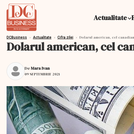
Actualitate
›
›
›
Dolarul american, cel canadian,
DCBusiness
Actualitate
Cifra zilei
Dolarul american, cel can
De
Mara Ivan
09 SEPTEMBRIE 2021