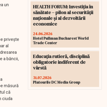
ea un
HEALTH FORUM: Investiția în
sănătate – pilon al securității
naționale și al dezvoltării
economice
24.06.2026
Hotel Pullman Bucharest World
e priveşte
Trade Center
ar al
redresarea
Educația rutieră, disciplină
e a băncii,
obligatorie indiferent de
vârstă
31.07.2026
la
Platourile DC Media Group
 pe măsură
tul că
n ciuda