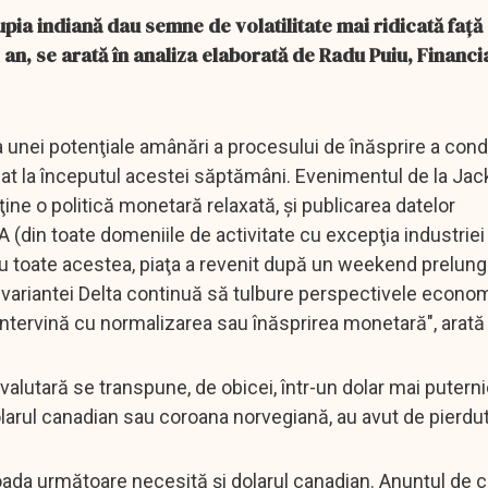
upia indiană dau semne de volatilitate mai ridicată faţă 
i an, se arată în analiza elaborată de Radu Puiu, Financi
unei potenţiale amânări a procesului de înăsprire a condiţ
at la începutul acestei săptămâni. Evenimentul de la Jac
ine o politică monetară relaxată, şi publicarea datelor
(din toate domeniile de activitate cu excepţia industriei 
 Cu toate acestea, piaţa a revenit după un weekend prelung
variantei Delta continuă să tulbure perspectivele econom
 intervină cu normalizarea sau înăsprirea monetară", arată 
 valutară se transpune, de obicei, într-un dolar mai puterni
arul canadian sau coroana norvegiană, au avut de pierdut
ioada următoare necesită şi dolarul canadian. Anunţul de c