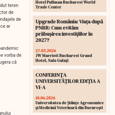
Hotel Pullman Bucharest World
rdut teren
Trade Center
actor de
ondajele de
Upgrade România: Viața după
 ce ar
PNRR: Cum evităm
prăbușirea investițiilor în
2027?
i pandemic
27.05.2026
ne vorba de
JW Marriott Bucharest Grand
Hotel, Sala Galați
sugera că
CONFERINȚA
UNIVERSITĂȚILOR EDIȚIA A
VI-A
10.06.2026
Universitatea de Științe Agronomice
și Medicină Veterinară din București
anului