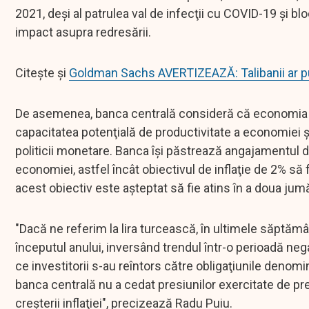
2021, deşi al patrulea val de infecţii cu COVID-19 şi bl
impact asupra redresării.
Citește și
Goldman Sachs AVERTIZEAZĂ: Talibanii ar put
De asemenea, banca centrală consideră că economia ca
capacitatea potenţială de productivitate a economiei ş
politicii monetare. Banca îşi păstrează angajamentul de
economiei, astfel încât obiectivul de inflaţie de 2% să fi
acest obiectiv este aşteptat să fie atins în a doua jum
"Dacă ne referim la lira turcească, în ultimele săptăm
începutul anului, inversând trendul într-o perioadă 
ce investitorii s-au reîntors către obligaţiunile denomin
banca centrală nu a cedat presiunilor exercitate de pr
creşterii inflaţiei", precizează Radu Puiu.