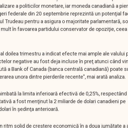
lizare a politicilor monetare, iar moneda canadiană a pie
legeri federale din 20 septembrie reprezintă un potenţial f
rul Trudeau pentru a asigura o majoritate parlamentară, s
ult în favoarea partidului conservator de opoziţie, ceea
în al doilea trimestru a indicat efecte mai ample ale valulu
telor negative au fost deja incluse în preţ atunci când vi
caută a Bank of Canada (banca centrală canadiană) poate 
erarea unora dintre pierderile recente", mai arată analiza.
imbată la limita inferioară efectivă de 0,25%, respectând
tivă a fost menţinut la 2 miliarde de dolari canadieni pe
lari în şedinţa anterioară.
un ritm solid de creştere economică în a doua jumătate a 