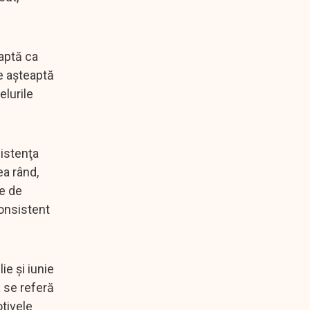
eaptă ca
se aşteaptă
elurile
istenţa
ea rând,
te de
 consistent
ie şi iunie
a se referă
otivele