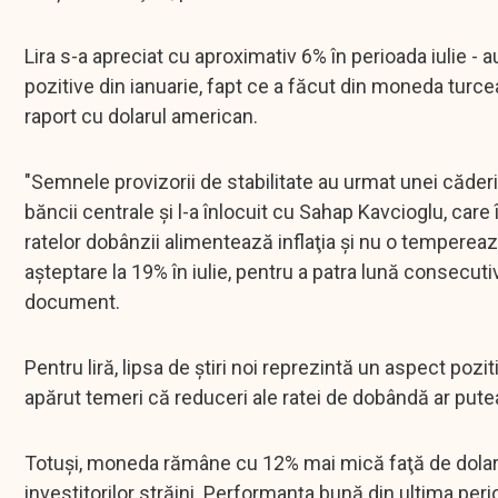
Lira s-a apreciat cu aproximativ 6% în perioada iulie - a
pozitive din ianuarie, fapt ce a făcut din moneda tur
raport cu dolarul american.
"Semnele provizorii de stabilitate au urmat unei căde
băncii centrale şi l-a înlocuit cu Sahap Kavcioglu, ca
ratelor dobânzii alimentează inflaţia şi nu o tempereaz
aşteptare la 19% în iulie, pentru a patra lună consecutiv
document.
Pentru liră, lipsa de ştiri noi reprezintă un aspect poz
apărut temeri că reduceri ale ratei de dobândă ar pute
Totuşi, moneda rămâne cu 12% mai mică faţă de dolar î
investitorilor străini. Performanţa bună din ultima peri