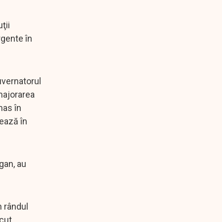
ţii
rgente în
uvernatorul
majorarea
mas în
zează în
ogan, au
n rândul
cut,