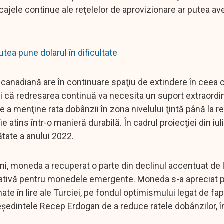
ocajele continue ale reţelelor de aprovizionare ar putea av
ea pune dolarul în dificultate
nadiană are în continuare spaţiu de extindere în ceea c
i că redresarea continuă va necesita un suport extraordin
 a menţine rata dobânzii în zona nivelului ţintă până la 
e atins într-o manieră durabilă. În cadrul proiecţiei din iuli
ătate a anului 2022.
âni, moneda a recuperat o parte din declinul accentuat de 
negativă pentru monedele emergente. Moneda s-a apreciat
ate în lire ale Turciei, pe fondul optimismului legat de fap
eşedintele Recep Erdogan de a reduce ratele dobânzilor, î