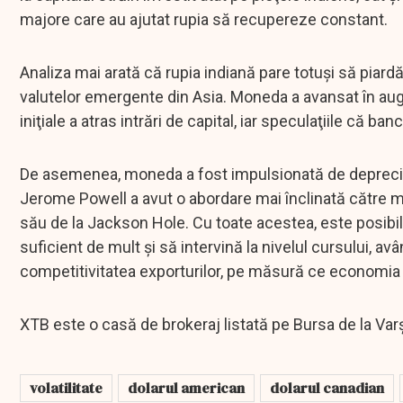
majore care au ajutat rupia să recupereze constant.
Analiza mai arată că rupia indiană pare totuşi să piardă
valutelor emergente din Asia. Moneda a avansat în aug
iniţiale a atras intrări de capital, iar speculaţiile că 
De asemenea, moneda a fost impulsionată de deprecie
Jerome Powell a avut o abordare mai înclinată către 
său de la Jackson Hole. Cu toate acestea, este posibil
suficient de mult şi să intervină la nivelul cursului,
competitivitatea exporturilor, pe măsură ce economi
XTB este o casă de brokeraj listată pe Bursa de la Var
volatilitate
dolarul american
dolarul canadian