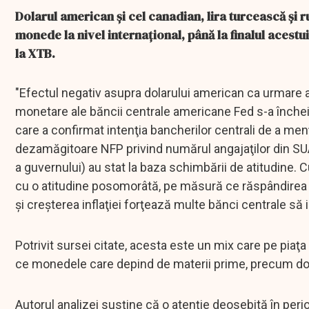
Dolarul american şi cel canadian, lira turcească şi r
monede la nivel internaţional, până la finalul acestu
la XTB.
"Efectul negativ asupra dolarului american ca urmare a 
monetare ale băncii centrale americane Fed s-a închei
care a confirmat intenţia bancherilor centrali de a menţ
dezamăgitoare NFP privind numărul angajaţilor din SUA 
a guvernului) au stat la baza schimbării de atitudine.
cu o atitudine posomorâtă, pe măsură ce răspândirea 
şi creşterea inflaţiei forţează multe bănci centrale să
Potrivit sursei citate, acesta este un mix care pe piaţa
ce monedele care depind de materii prime, precum dol
Autorul analizei susţine că o atenţie deosebită în per