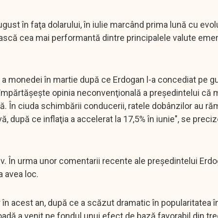
ugust în faţa dolarului, în iulie marcând prima lună cu evolu
cească cea mai performantă dintre principalele valute eme
ri a monedei în martie după ce Erdogan l-a concediat pe g
re împărtăşeşte opinia neconvenţională a preşedintelui că 
ă. În ciuda schimbării conducerii, ratele dobânzilor au ră
ă, după ce inflaţia a accelerat la 17,5% în iunie", se preci
itiv. În urma unor comentarii recente ale preşedintelui Erd
a avea loc.
n acest an, după ce a scăzut dramatic în popularitatea î
oadă a venit pe fondul unui efect de bază favorabil din tre