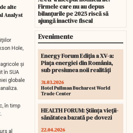
Firmele care nu au depus
de alte
bilanțurile pe 2025 riscă să
al Analyst
ajungă inactive fiscal
Evenimente
iilor
kson Hole,
Energy Forum Ediția a XV-a:
Piața energiei din România,
agricole şi
sub presiunea noii realități
it în SUA
iei globale
31.03.2026
Hotel Pullman Bucharest World
analiza.
Trade Center
c, în timp
HEALTH FORUM: Știința vieții-
.
sănătatea bazată pe dovezi
22.04.2026
urs al