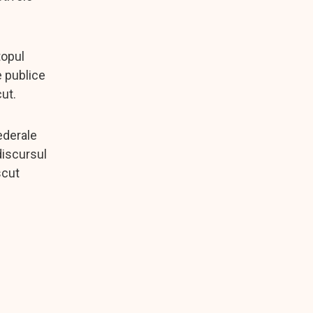
topul
e publice
cut.
ederale
discursul
scut